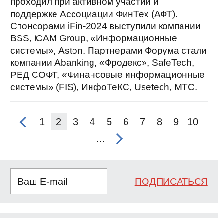
проходил при активном участии и
поддержке Ассоциации ФинТех (АФТ).
Спонсорами iFin-2024 выступили компании
BSS, iCAM Group, «Информационные
системы», Aston. Партнерами Форума стали
компании Abanking, «Фродекс», SafeTech,
РЕД СОФТ, «Финансовые информационные
системы» (FIS), ИнфоТеКС, Usetech, МТС.
1
2
3
4
5
6
7
8
9
10
...
ПОДПИСАТЬСЯ