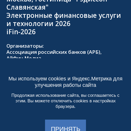
Славянская"
Электронные финансовые услуги
и технологии 2026
iFin-2026
Организаторы:
Ассоциация российских банков (АРБ),
АйФин Медиа
Оргкомитет:
Тел.: +7 (495) 229-8502,
2026@forumifin.ru
Мы используем cookies и Яндекс.Метрика для
улучшения работы сайта
Продолжая использование сайта, вы соглашаетесь с
этим. Вы можете отключить cookies в настройках
© 2013-2024, ООО «АйФин Медиа»
браузера.
Пользовательское соглашение
Политика конфиденциальности
Создание сайта:
Aplex
, 2017
ПРИНЯТЬ