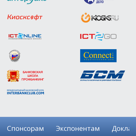
Спонсорам
Экспонентам
Докла