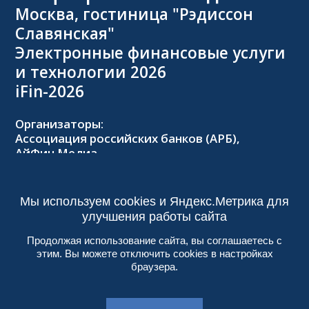
Москва, гостиница "Рэдиссон
Славянская"
Электронные финансовые услуги
и технологии 2026
iFin-2026
Организаторы:
Ассоциация российских банков (АРБ),
АйФин Медиа
Оргкомитет:
Тел.: +7 (495) 229-8502,
2026@forumifin.ru
Мы используем cookies и Яндекс.Метрика для
улучшения работы сайта
Продолжая использование сайта, вы соглашаетесь с
этим. Вы можете отключить cookies в настройках
© 2013-2024, ООО «АйФин Медиа»
браузера.
Пользовательское соглашение
Политика конфиденциальности