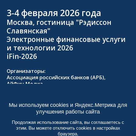
3-4
февраля 2026 года
Москва, гостиница "Рэдиссон
Славянская"
Электронные финансовые услуги
и технологии 2026
iFin-2026
Организаторы:
Ассоциация российских банков (АРБ),
АйФин Медиа
Оргкомитет:
Тел.: +7 (495) 229-8502,
2026@forumifin.ru
Мы используем cookies и Яндекс.Метрика для
улучшения работы сайта
Продолжая использование сайта, вы соглашаетесь с
этим. Вы можете отключить cookies в настройках
© 2013-2024, ООО «АйФин Медиа»
браузера.