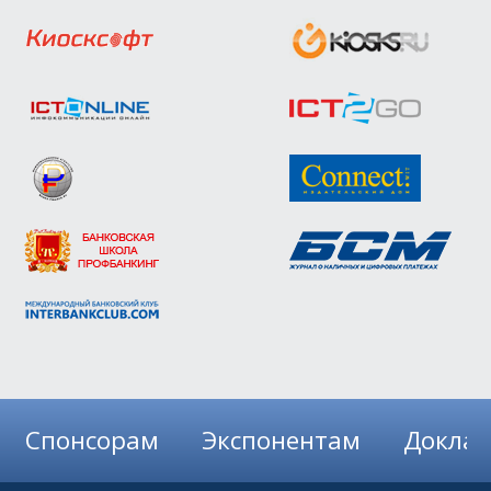
Спонсорам
Экспонентам
Докла