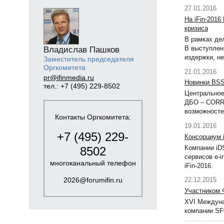
27.01.2016
На iFin-201
кризиса
В рамках де
В выступлени
Владислав Пашков
издержки, н
Заместитель председателя
Оргкомитета
21.01.2016
pr@ifinmedia.ru
Новинки BSS
тел.: +7 (495) 229-8502
Центральное
ДБО – CORRE
возможносте
Контакты Оргкомитета:
19.01.2016
+7 (495) 229-
Консорциум i
Компании iD
8502
сервисов e-
многоканальный телефон
iFin-2016.
2026@forumifin.ru
22.12.2015
Участником 
XVI Междуна
компании S