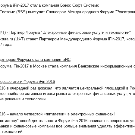
орума iFin-2017 стала компания Бэнкс Софт Системс
Системс (BSS) выступит Спонсором Международного Форума "Электрон
ЦФТ) - Партнер Форума "Электронные финансовые услуги и технологии"
tura.ru (ЦФТ) станет Партнером Международного Форума iFin-2017, кото
7 года.
 Партнером Форума стала компания БИС
орума iFin-2017 в Москве стала компания Банковские информационные 
ервые итоги Форума iFin-2016
016 в очередной раз доказал, что является центральной площадкой в Ро
все наиболее активные игроки рынка электронных финансовых услуг, чт
ие решения и технологии.
016 – начало четвертой «пятилетки» в электронных финансах!
ятилетку" своей деятельности Форум iFin-2016 начинает в непростых ус
банки и финансовые компании все больше внимания уделять эффектив
 технологий.