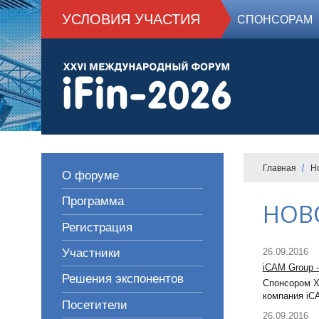
УСЛОВИЯ УЧАСТИЯ
СПОНСОРАМ
Главная
Н
О форуме
Программа
НОВ
Регистрация
26.09.2016
Участники
iCAM Group -
Решения экспонентов
Спонсором X
компания iC
Посетители
26.09.2016