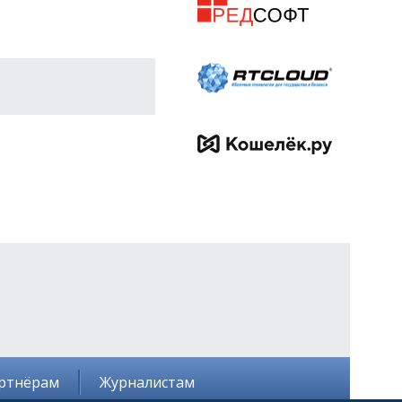
ртнёрам
Журналистам