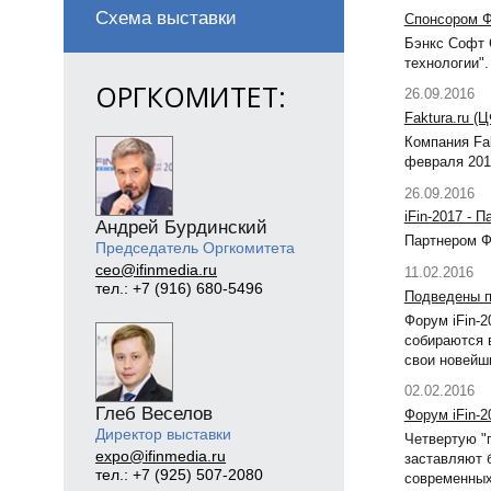
Схема выставки
Спонсором Ф
Бэнкс Софт 
технологии".
ОРГКОМИТЕТ:
26.09.2016
Faktura.ru (
Компания Fak
февраля 201
26.09.2016
iFin-2017 -
Андрей Бурдинский
Партнером Ф
Председатель Оргкомитета
ceo@ifinmedia.ru
11.02.2016
тел.: +7 (916) 680-5496
Подведены п
Форум iFin-2
собираются 
свои новейш
02.02.2016
Глеб Веселов
Форум iFin-2
Директор выставки
Четвертую "п
expo@ifinmedia.ru
заставляют 
тел.: +7 (925) 507-2080
современных