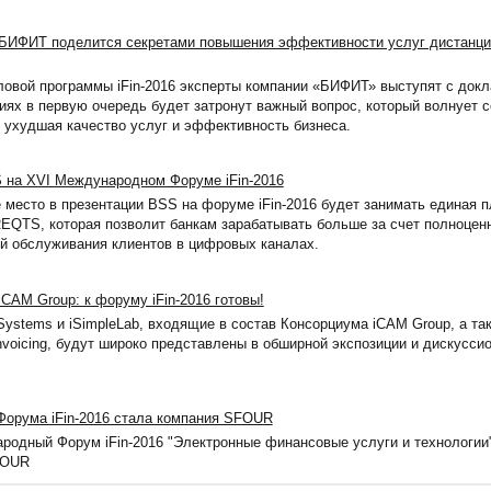
6 БИФИТ поделится секретами повышения эффективности услуг дистанцио
ловой программы iFin-2016 эксперты компании «БИФИТ» выступят с докл
ях в первую очередь будет затронут важный вопрос, который волнует се
е ухудшая качество услуг и эффективность бизнеса.
 на XVI Международном Форуме iFin-2016
 место в презентации BSS на форуме iFin-2016 будет занимать единая 
QTS, которая позволит банкам зарабатывать больше за счет полноцен
й обслуживания клиентов в цифровых каналах.
CAM Group: к форуму iFin-2016 готовы!
Systems и iSimpleLab, входящие в состав Консорциума iCAM Group, а та
invoicing, будут широко представлены в обширной экспозиции и дискусс
Форума iFin-2016 стала компания SFOUR
родный Форум iFin-2016 "Электронные финансовые услуги и технологии"
FOUR