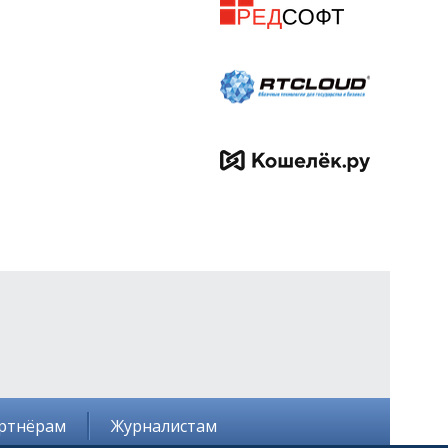
ртнёрам
Журналистам