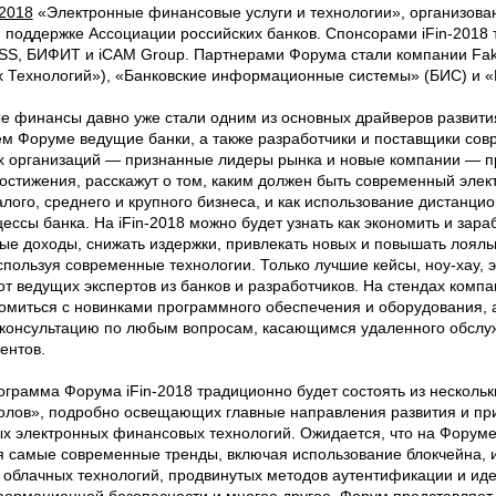
-2018
«Электронные финансовые услуги и технологии», организов
 поддержке Ассоциации российских банков. Спонсорами iFin-2018
SS, БИФИТ и iCAM Group. Партнерами Форума стали компании Fakt
 Технологий»), «Банковские информационные системы» (БИС) и «
е финансы давно уже стали одним из основных драйверов развития
м Форуме ведущие банки, а также разработчики и поставщики со
 организаций — признанные лидеры рынка и новые компании — п
остижения, расскажут о том, каким должен быть современный элек
лого, среднего и крупного бизнеса, и как использование дистанци
ессы банка. На iFin-2018 можно будет узнать как экономить и зара
ые доходы, снижать издержки, привлекать новых и повышать лоял
спользуя современные технологии. Только лучшие кейсы, ноу-хау, 
от ведущих экспертов из банков и разработчиков. На стендах комп
комиться с новинками программного обеспечения и оборудования, а
консультацию по любым вопросам, касающимся удаленного обслу
ентов.
грамма Форума iFin-2018 традиционно будет состоять из нескольк
толов», подробно освещающих главные направления развития и пр
х электронных финансовых технологий. Ожидается, что на Форуме
я самые современные тренды, включая использование блокчейна, и
, облачных технологий, продвинутых методов аутентификации и ид
формационной безопасности и многое другое. Форум представляе