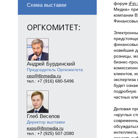
форум
iFin
Схема выставки
Медиа» при
компании B
Финансовых
ОРГКОМИТЕТ:
Электронны
предстояще
финансовых
новейшие д
розницы, ма
бизнес-проц
Андрей Бурдинский
комиссионн
Председатель Оргкомитета
клиентов, и
ceo@ifinmedia.ru
экспертиза 
тел.: +7 (916) 680-5496
будет озна
подробную 
частных кли
Деловая про
«круглых с
Глеб Веселов
современны
Директор выставки
обсуждатьс
expo@ifinmedia.ru
интеллекта
тел.: +7 (925) 507-2080
средств ин