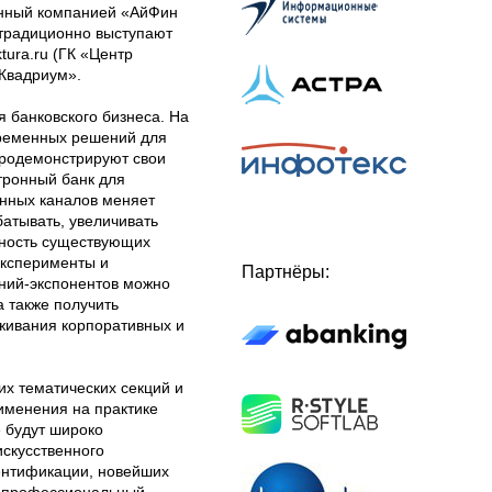
анный компанией «АйФин
 традиционно выступают
ura.ru (ГК «Центр
Квадриум».
 банковского бизнеса. На
временных решений для
родемонстрируют свои
тронный банк для
онных каналов меняет
батывать, увеличивать
ьность существующих
эксперименты и
Партнёры:
аний-экспонентов можно
 также получить
живания корпоративных и
их тематических секций и
именения на практике
 будут широко
скусственного
ентификации, новейших
т профессиональный