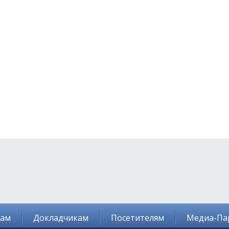
там
Докладчикам
Посетителям
Медиа-Па