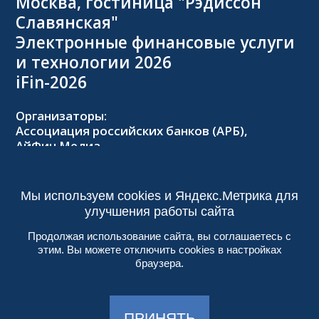
Москва, гостиница "Рэдиссон
Славянская"
Электронные финансовые услуги
и технологии 2026
iFin-2026
Организаторы:
Ассоциация российских банков (АРБ),
АйФин Медиа
Оргкомитет:
Тел.: +7 (495) 229-8502,
2026@forumifin.ru
Мы используем cookies и Яндекс.Метрика для
улучшения работы сайта
Продолжая использование сайта, вы соглашаетесь с
этим. Вы можете отключить cookies в настройках
© 2013-2024, ООО «АйФин Медиа»
браузера.
Пользовательское соглашение
Политика конфиденциальности
Создание сайта:
Aplex
, 2017
ПРИНЯТЬ