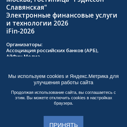
Славянская"
Электронные финансовые услуги
и технологии 2026
iFin-2026
Организаторы:
Ассоциация российских банков (АРБ),
АйФин Медиа
Оргкомитет:
Тел.: +7 (495) 229-8502,
2026@forumifin.ru
Мы используем cookies и Яндекс.Метрика для
улучшения работы сайта
Продолжая использование сайта, вы соглашаетесь с
этим. Вы можете отключить cookies в настройках
© 2013-2024, ООО «АйФин Медиа»
браузера.
Пользовательское соглашение
Политика конфиденциальности
Создание сайта:
Aplex
, 2017
ПРИНЯТЬ