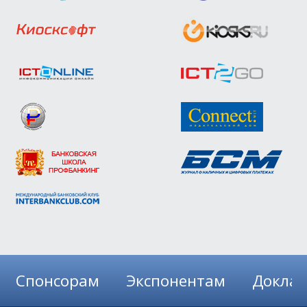
Спонсорам
Экспонентам
Докла