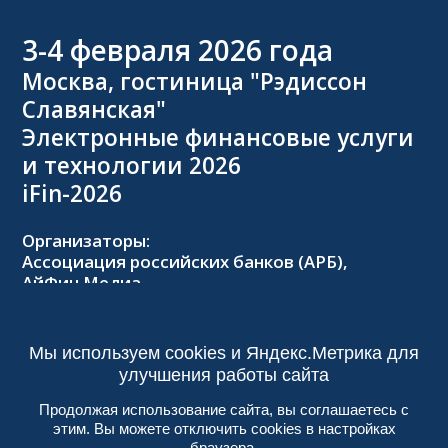
3-4
февраля 2026 года
Москва, гостиница "Рэдиссон
Славянская"
Электронные финансовые услуги
и технологии 2026
iFin-2026
Организаторы:
Ассоциация российских банков (АРБ),
АйФин Медиа
Оргкомитет:
Тел.: +7 (495) 229-8502,
2026@forumifin.ru
Мы используем cookies и Яндекс.Метрика для
улучшения работы сайта
Продолжая использование сайта, вы соглашаетесь с
этим. Вы можете отключить cookies в настройках
© 2013-2024, ООО «АйФин Медиа»
браузера.