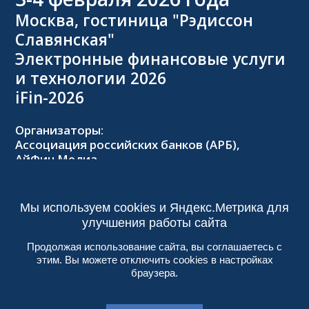
Москва, гостиница "Рэдиссон
Славянская"
Электронные финансовые услуги
и технологии 2026
iFin-2026
Организаторы:
Ассоциация российских банков (АРБ),
АйФин Медиа
Оргкомитет:
Тел.: +7 (495) 229-8502,
2026@forumifin.ru
Мы используем cookies и Яндекс.Метрика для
улучшения работы сайта
Продолжая использование сайта, вы соглашаетесь с
этим. Вы можете отключить cookies в настройках
© 2013-2024, ООО «АйФин Медиа»
браузера.
Пользовательское соглашение
Политика конфиденциальности