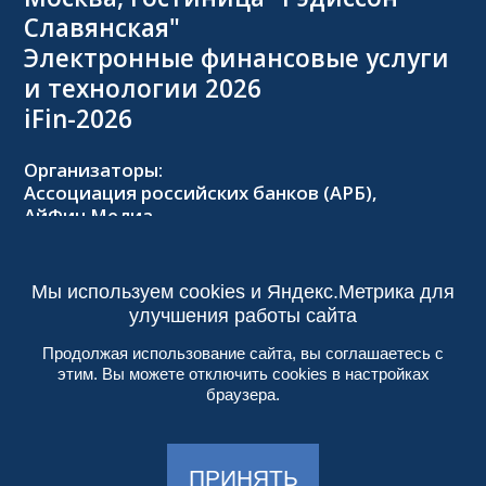
Славянская"
Электронные финансовые услуги
и технологии 2026
iFin-2026
Организаторы:
Ассоциация российских банков (АРБ),
АйФин Медиа
Оргкомитет:
Тел.: +7 (495) 229-8502,
2026@forumifin.ru
Мы используем cookies и Яндекс.Метрика для
улучшения работы сайта
Продолжая использование сайта, вы соглашаетесь с
этим. Вы можете отключить cookies в настройках
© 2013-2024, ООО «АйФин Медиа»
браузера.
Пользовательское соглашение
Политика конфиденциальности
Создание сайта:
Aplex
, 2017
ПРИНЯТЬ