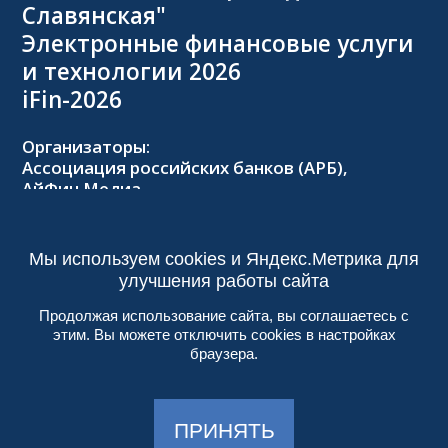
Славянская"
Электронные финансовые услуги
и технологии 2026
iFin-2026
Организаторы:
Ассоциация российских банков (АРБ),
АйФин Медиа
Оргкомитет:
Тел.: +7 (495) 229-8502,
2026@forumifin.ru
Мы используем cookies и Яндекс.Метрика для
улучшения работы сайта
Продолжая использование сайта, вы соглашаетесь с
этим. Вы можете отключить cookies в настройках
© 2013-2024, ООО «АйФин Медиа»
браузера.
Пользовательское соглашение
Политика конфиденциальности
Создание сайта:
Aplex
, 2017
ПРИНЯТЬ