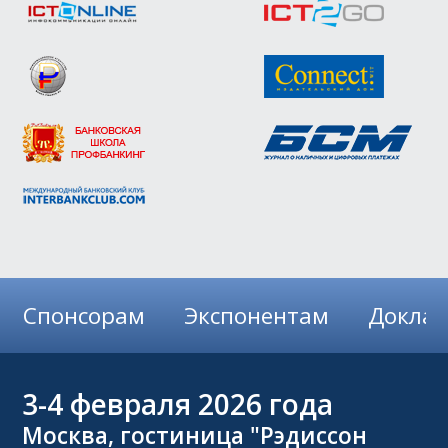
Спонсорам
Экспонентам
Докла
3-4
февраля 2026 года
Москва, гостиница "Рэдиссон