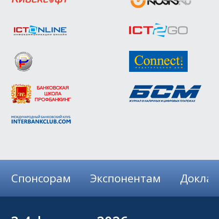
Спонсорам
Экспонентам
Докла