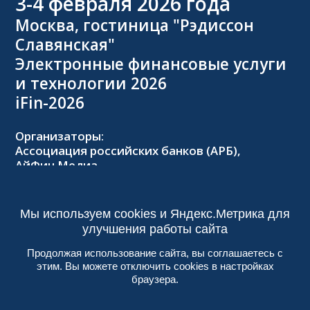
3-4
февраля 2026 года
Москва, гостиница "Рэдиссон
Славянская"
Электронные финансовые услуги
и технологии 2026
iFin-2026
Организаторы:
Ассоциация российских банков (АРБ),
АйФин Медиа
Оргкомитет:
Тел.: +7 (495) 229-8502,
2026@forumifin.ru
Мы используем cookies и Яндекс.Метрика для
улучшения работы сайта
Продолжая использование сайта, вы соглашаетесь с
этим. Вы можете отключить cookies в настройках
© 2013-2024, ООО «АйФин Медиа»
браузера.
Пользовательское соглашение
Политика конфиденциальности