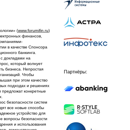
ологии» (
www.forumifin.ru
)
электронных финансов,
компаниями-
ии в качестве Спонсора
ционного банкинга.
 с докладами на
прос, который волнует
сть бизнеса. Непростая
Партнёры:
ганизаций. Чтобы
вышая при этом качество
вых подходах и решениях
и предложат конкретные
х.
ос безопасности систем
дят все новые способы
дежное устройство для
ые вопросы безопасности
дрения и использования
идеть демонстрацию