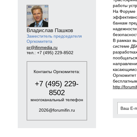
работы устр
На Форуме 
эффективно
банкам пре
надежности
Владислав Пашков
безопасност
Заместитель председателя
В рамках в
Оргкомитета
системе ДБО
pr@ifinmedia.ru
разработка
тел.: +7 (495) 229-8502
пообщаться
направлени
касающимся
Контакты Оргкомитета:
Оргкомитет
бесплатным
+7 (495) 229-
http://forumif
8502
многоканальный телефон
2026@forumifin.ru