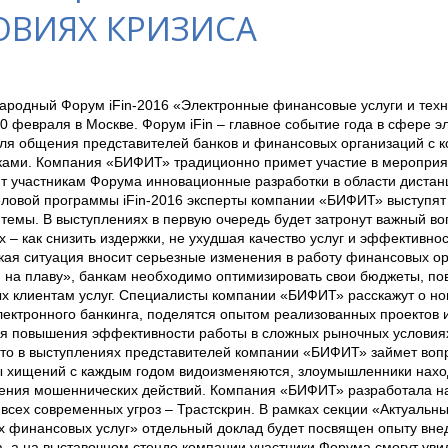
ОВИЯХ КРИЗИСА
ародный Форум iFin-2016 «Электронные финансовые услуги и техн
0 февраля в Москве. Форум iFin – главное событие года в сфере 
ля общения представителей банков и финансовых организаций с 
ками. Компания «БИФИТ» традиционно примет участие в мероприят
ит участникам Форума инновационные разработки в области дистан
еловой программы iFin-2016 эксперты компании «БИФИТ» выступят
темы. В выступлениях в первую очередь будет затронут важный во
х – как снизить издержки, не ухудшая качество услуг и эффективно
кая ситуация вносит серьезные изменения в работу финансовых ор
я на плаву», банкам необходимо оптимизировать свои бюджеты, по
х клиентам услуг. Специалисты компании «БИФИТ» расскажут о но
электронного банкинга, поделятся опытом реализованных проектов 
я повышения эффективности работы в сложных рыночных условия
то в выступлениях представителей компании «БИФИТ» займет вопр
ы хищений с каждым годом видоизменяются, злоумышленники нахо
ения мошеннических действий. Компания «БИФИТ» разработала на
всех современных угроз – Трастскрин. В рамках секции «Актуальн
х финансовых услуг» отдельный доклад будет посвящен опыту вне
а, а на выставочном стенде компании участники Форума смогут ув