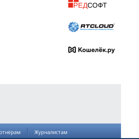
ртнёрам
Журналистам