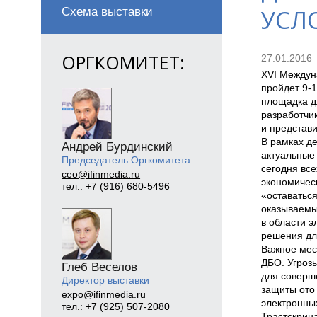
УСЛ
Схема выставки
ОРГКОМИТЕТ:
27.01.2016
XVI Междун
пройдет 9-1
площадка д
разработчи
и представ
В рамках д
Андрей Бурдинский
актуальные 
Председатель Оргкомитета
сегодня все
ceo@ifinmedia.ru
экономичес
тел.: +7 (916) 680-5496
«оставатьс
оказываемы
в области 
решения дл
Важное мес
ДБО. Угроз
Глеб Веселов
для соверш
Директор выставки
защиты ото 
expo@ifinmedia.ru
электронны
тел.: +7 (925) 507-2080
Трастскрин