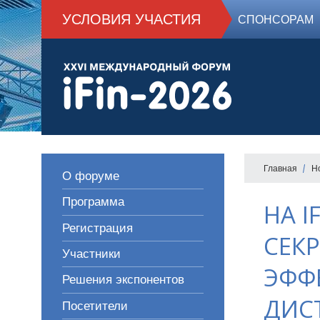
УСЛОВИЯ УЧАСТИЯ
СПОНСОРАМ
Главная
Н
О форуме
Программа
НА I
Регистрация
СЕК
Участники
ЭФФ
Решения экспонентов
ДИС
Посетители