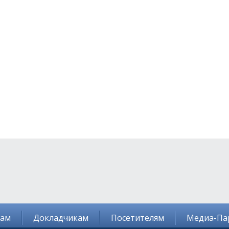
там
Докладчикам
Посетителям
Медиа-Па