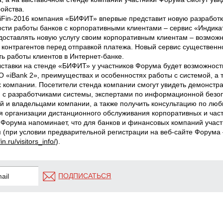
ойства.
iFin-2016 компания «БИФИТ» впервые представит новую разработ
сти работы банков с корпоративными клиентами – сервис «Индика
доставлять новую услугу своим корпоративным клиентам – возможн
 контрагентов перед отправкой платежа. Новый сервис существенн
ь работы клиентов в Интернет-банке.
ыставки на стенде «БИФИТ» у участников Форума будет возможност
 «iBank 2», преимуществах и особенностях работы с системой, а 
х компании. Посетители стенда компании смогут увидеть демонстра
 с разработчиками системы, экспертами по информационной безоп
й и владельцами компании, а также получить консультацию по лю
 организации дистанционного обслуживания корпоративных и част
 Форума напоминает, что для банков и финансовых компаний участ
 (при условии предварительной регистрации на веб-сайте Форума 
in.ru/visitors_info/
).
ПОДПИСАТЬСЯ