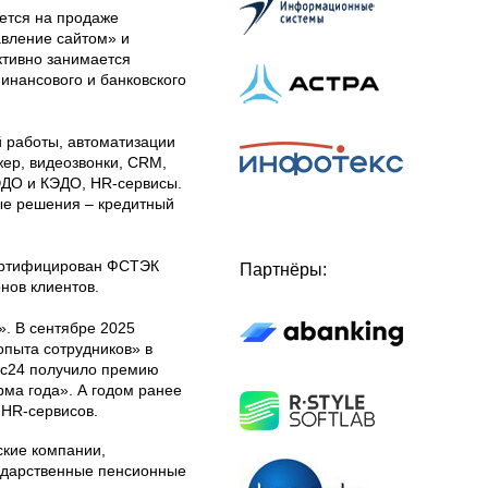
ется на продаже
вление сайтом» и
ктивно занимается
инансового и банковского
 работы, автоматизации
ер, видеозвонки, CRM,
 ЭДО и КЭДО, HR-сервисы.
ые решения – кредитный
сертифицирован ФСТЭК
Партнёры:
нов клиентов.
. В сентябре 2025
пыта сотрудников» в
икс24 получило премию
ма года». А годом ранее
 HR-сервисов.
ские компании,
ударственные пенсионные