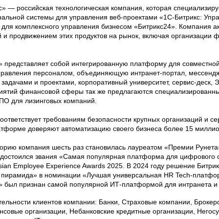
с» — российская технологическая компания, которая специализиру
альной системы для управления веб-проектами «1С-Битрикс: Упра
для комплексного управления бизнесом «Битрикс24». Компания а
 и продвижением этих продуктов на рынок, включая организации ф
» представляет собой интегрированную платформу для совместной
правления персоналом, объединяющую интранет-портал, мессендж
 задачами и проектами, корпоративный университет, сервис-деск,
иятий финансовой сферы так же предлагаются специализированн
 ПО для лизинговых компаний.
соответствует требованиям безопасности крупных организаций и 
атформе доверяют автоматизацию своего бизнеса более 15 миллио
торию компания шесть раз становилась лауреатом «Премии Рунета»
удостоился звания «Самая популярная платформа для цифрового о
sian Employee Experience Awards 2025. В 2024 году решение Битр
пирамида» в номинации «Лучшая универсальная HR Tech-платфор
» был признан самой популярной ИТ-платформой для интранета и
ельности клиентов компании: Банки, Страховые компании, Брокер
совые организации, Небанковские кредитные организации, Негос