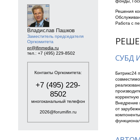
фонды, Госс
Решения ко
Обслуживан
Работа с п
Владислав Пашков
Заместитель председателя
РЕШЕ
Оргкомитета
pr@ifinmedia.ru
тел.: +7 (495) 229-8502
СУБД 
Контакты Оргкомитета:
Битрикс24 
совместимо
+7 (495) 229-
реализован
производит
8502
корректную 
многоканальный телефон
Внедрение н
от зарубежн
2026@forumifin.ru
компоненты
функционал
АВТОМ