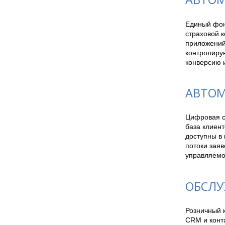
Единый фон
страховой к
приложений 
контролирую
конверсию и
АВТОМ
Цифровая с
база клиент
доступны в
потоки заяв
управляемо
ОБСЛУ
Розничный к
CRM и конт