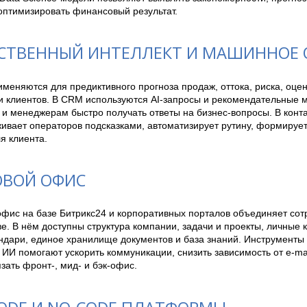
оптимизировать финансовый результат.
СТВЕННЫЙ ИНТЕЛЛЕКТ И МАШИННОЕ 
меняются для предиктивного прогноза продаж, оттока, риска, оцен
и клиентов. В CRM используются AI-запросы и рекомендательные 
и менеджерам быстро получать ответы на бизнес-вопросы. В конта
ивает операторов подсказками, автоматизирует рутину, формируе
я клиента.
ВОЙ ОФИС
фис на базе Битрикс24 и корпоративных порталов объединяет сотр
е. В нём доступны структура компании, задачи и проекты, личные 
ндари, единое хранилище документов и база знаний. Инструменты 
ИИ помогают ускорить коммуникации, снизить зависимость от e-mai
зать фронт-, мид- и бэк-офис.