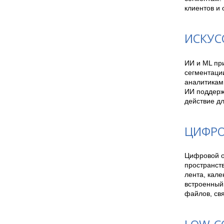
клиентов и 
ИСКУС
ИИ и ML при
сегментаци
аналитикам 
ИИ поддерж
действие дл
ЦИФРО
Цифровой о
пространств
лента, кале
встроенный 
файлов, свя