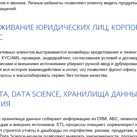
в и звонков. Личные кабинеты позволяют клиенту видеть продукты
ращений. 
ЖИВАНИЕ ЮРИДИЧЕСКИХ ЛИЦ, КОРП
С
тивных клиентов выстраиваются конвейеры кредитования и лизинга
 KYC/AML-проверки, андеррайтинг, согласование условий и договор
рвисами и внешними источниками убирают ручной ввод и дублирова
 вся история взаимодействия и оплат, что позволяет фронт-офису 
просы и масштабировать сервис без потери качества.
TA, DATA SCIENCE, ХРАНИЛИЩА ДАННЫХ
НИЯ
 хранилища данных собирают информацию из CRM, АБС, лизинговы
одаж и внешних источников. ETL-процессы очищают, нормализуют и
 строятся отчёты и дашборды по портфелям, рискам, продуктам, к
Data Science-модели позволяют выявлять закономерности, прогноз