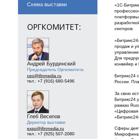
Схема выставки
«1С-Битрик
профессион
платформы 
разработкой
ОРГКОМИТЕТ:
секторов.
«Битрикс24
продаж и у
управление
Для предпр
Андрей Бурдинский
конвейер и
Председатель Оргкомитета
Битрикс24 
ceo@ifinmedia.ru
тел.: +7 (916) 680-5496
России. Пл
За свою ис
Битрикс24 
рамках Rus
«Цифровая 
Глеб Веселов
«Битрикс24
Директор выставки
Сферы деят
expo@ifinmedia.ru
тел.: +7 (925) 507-2080
Микрофинан