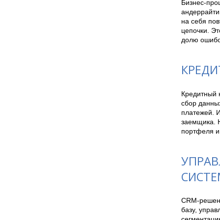
Бизнес-про
андеррайтин
на себя по
цепочки. Эт
долю ошибо
КРЕДИ
Кредитный к
сбор данных
платежей. 
заемщика. 
портфеля и
УПРАВ
СИСТ
CRM-решени
базу, упра
сегментаци