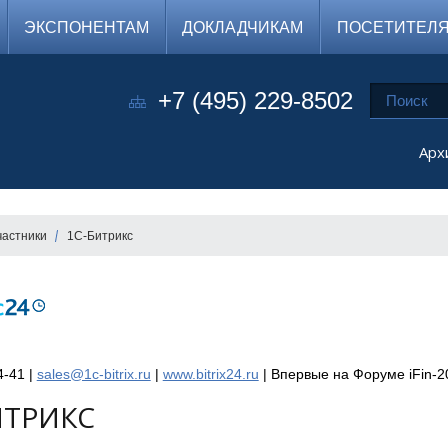
ЭКСПОНЕНТАМ
ДОКЛАДЧИКАМ
ПОСЕТИТЕЛ
+7 (495) 229-8502
Арх
частники
1С-Битрикс
4-41 |
sales@1c-bitrix.ru
|
www.bitrix24.ru
|
Впервые на Форуме iFin-2
ИТРИКС