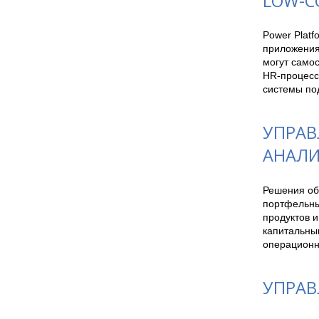
LOW-C
Power Platf
приложения
могут самос
HR-процессы
системы под
УПРАВ
АНАЛИ
Решения об
портфельные
продуктов 
капитальны
операционн
УПРАВ