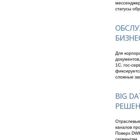
мессенджеро
статусы об
ОБСЛУ
БИЗНЕ
Для корпора
документов,
1С, гос-се
фиксируется
сложные за
BIG DA
РЕШЕ
Отраслевые
каналов пр
Поверх DWH
сегментам. 