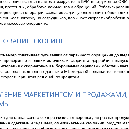
цессы описываются и автоматизируются в BPM-инструментах CRM : 
г, претензии, обработка документов и обращений. Роботизированн
вторяющиеся операции: создание задач, уведомления, обновление 
о снижает нагрузку на сотрудников, повышает скорость обработки з
к в массовых операциях.
ТОВАНИЕ, СКОРИНГ
онвейер охватывает путь заявки от первичного обращения до выда
, проверки по внешним источникам, скоринг, андеррайтинг, выпуск 
Интеграция с скоринговыми и бюрошными сервисами обеспечивает 
На основе накопленных данных и ML-моделей повышается точность 
 скорость принятия решений по кредитам.
ЛЕНИЕ МАРКЕТИНГОМ И ПРОДАЖАМИ,
ЕМЫ
я для финансового сектора включают воронки для разных продукто
вление сделками и задачами, омниканальные кампании. Модули мар
ю по поведению и профилю клиента, персональные рассылки, тригг