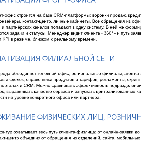
т-офис строится на базе CRM-платформы: воронки продаж, креди
онвейеры, контакт-центр, личные кабинеты. Все обращения из офис
и партнёрских каналов попадают в одну систему. В ней же формир
тся задачи и статусы. Менеджер видит клиента «360°» и путь заявк
 KPI в режиме, близком к реальному времени.
АТИЗАЦИЯ ФИЛИАЛЬНОЙ СЕТИ
реда объединяет головной офис, региональные филиалы, агентства
ов и сделок, справочники продуктов и тарифов, регламенты, скрипты
 порталах и CRM. Можно сравнивать эффективность подразделений
ок, выравнивать качество сервиса и запускать централизованные ка
сти на уровне конкретного офиса или партнёра.
ЖИВАНИЕ ФИЗИЧЕСКИХ ЛИЦ, РОЗНИЧ
онтур охватывает весь путь клиента-физлица: от онлайн-заявки до
акт-центр объединяют обращения из отделений, сайта, мобильных 