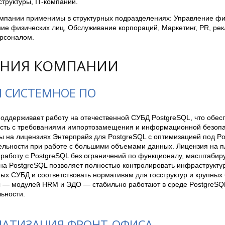
труктуры, IT-компании.
мпании применимы в структурных подразделениях: Управление фи
ие физических лиц, Обслуживание корпораций, Маркетинг, PR, рек
ерсоналом.
НИЯ КОМПАНИИ
И СИСТЕМНОЕ ПО
поддерживает работу на отечественной СУБД PostgreSQL, что обес
сть с требованиями импортозамещения и информационной безопас
ы на лицензиях Энтерпрайз для PostgreSQL с оптимизацией под Po
ельности при работе с большими объемами данных. Лицензия на п
работу с PostgreSQL без ограничений по функционалу, масштабиру
а PostgreSQL позволяет полностью контролировать инфраструктуру
ых СУБД и соответствовать нормативам для госструктур и крупных 
 — модулей HRM и ЭДО — стабильно работают в среде PostgreSQL 
ьности.
АТИЗАЦИЯ ФРОНТ-ОФИСА