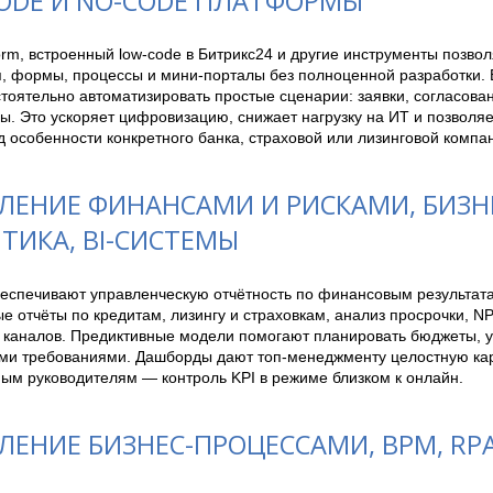
ODE И NO-CODE ПЛАТФОРМЫ
orm, встроенный low-code в Битрикс24 и другие инструменты позвол
, формы, процессы и мини-порталы без полноценной разработки. 
тоятельно автоматизировать простые сценарии: заявки, согласован
. Это ускоряет цифровизацию, снижает нагрузку на ИТ и позволяет
 особенности конкретного банка, страховой или лизинговой компа
ЛЕНИЕ ФИНАНСАМИ И РИСКАМИ, БИЗН
ТИКА, BI-СИСТЕМЫ
еспечивают управленческую отчётность по финансовым результатам
 отчёты по кредитам, лизингу и страховкам, анализ просрочки, NP
и каналов. Предиктивные модели помогают планировать бюджеты, у
ми требованиями. Дашборды дают топ-менеджменту целостную карт
ым руководителям — контроль KPI в режиме близком к онлайн.
ЛЕНИЕ БИЗНЕС-ПРОЦЕССАМИ, BPM, RP