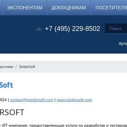
ЭКСПОНЕНТАМ
ДОКЛАДЧИКАМ
ПОСЕТИТЕЛ
+7 (495) 229-8502
Арх
частники
SimbirSoft
924 |
contact@simbirsoft.com
|
www.simbirsoft.com
IRSOFT
 — ИТ-компания, предоставляющая услуги по разработке и тестир