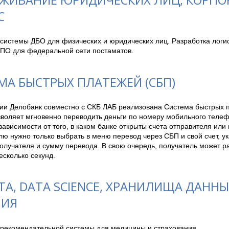
С
системы ДБО для физических и юридических лиц. Разработка логист
 ПО для федеральной сети постаматов. 
МА БЫСТРЫХ ПЛАТЕЖЕЙ (СБП)
ии Делобанк совместно с СКБ ЛАБ реализована Система быстрых пл
зволяет мгновенно переводить деньги по номеру мобильного телеф
зависимости от того, в каком банке открыты счета отправителя или 
ю нужно только выбрать в меню перевод через СБП и свой счет, ук
олучателя и сумму перевода. В свою очередь, получатель может р
есколько секунд.
TA, DATA SCIENCE, ХРАНИЛИЩА ДАННЫХ
НИЯ
 рекомендательной системы для медицины и страхования.