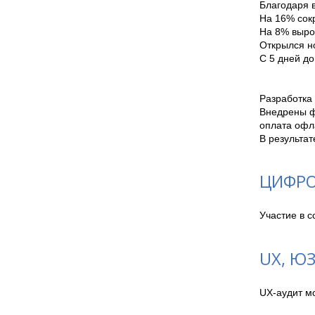
Благодаря 
На 16% сокр
На 8% вырос
Открылся н
С 5 дней до
Разработка
Внедрены ф
оплата офла
В результа
ЦИФРО
Участие в 
UX, Ю
UX-аудит м