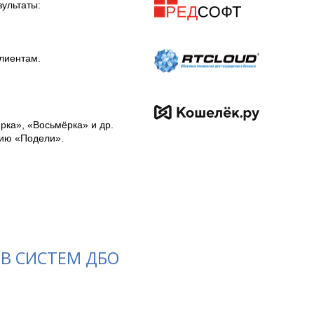
льтаты:

лиентам.

ка», «Восьмёрка» и др. 
рию «Подели».
В СИСТЕМ ДБО