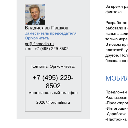
За время р
финтеха.

Разработан
Владислав Пашков
работало в
Заместитель председателя
испытывали
Оргкомитета
только чере
pr@ifinmedia.ru
В новом пр
тел.: +7 (495) 229-8502
платежей, у
другое. Пол
безопасног
Контакты Оргкомитета:
МОБИЛ
+7 (495) 229-
8502
Предложен 
многоканальный телефон
Реализован
2026@forumifin.ru
-Проектиров
-Интеграция
-Доработка 
-Настройка 