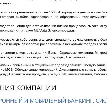
а заказ.
 компания реализовала более 1500 ИТ-продуктов для развития биз
 сферах, ритейле, здравоохранении, образовании, телекоммуникац
 создаёт решения для автоматизации бизнес-процессов, высоконагр
приложения, а также ML/Data Science-продукты.
 оказываются собственным штатом специалистов численностью боле
фис и центры разработки расположены в нескольких городах Росси
ельности клиентов компании: Банки, Страховые компании, Микро
е кредитные организации, Госструктуры, IT-компании.
мпании применимы в структурных подразделениях: Обслуживание 
ие МСБ, Обслуживание корпораций, Дистанционные каналы обслу
услуг, Небанковские продукты и услуги, ИТ, автоматизация, Работа
НИЯ КОМПАНИИ
РОННЫЙ И МОБИЛЬНЫЙ БАНКИНГ, СИ