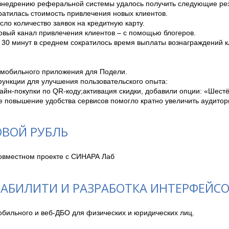
внедрению реферальной системы удалось получить следующие резу
атилась стоимость привлечения новых клиентов.

ло количество заявок на кредитную карту.

овый канал привлечения клиентов – с помощью блогеров.

 30 минут в среднем сократилось время выплаты вознаграждений к
 мобильного приложения для Подели.

ункции для улучшения пользовательского опыта:

йн-покупки по QR-коду;активация скидки, добавили опции: «Шестёр
те повышение удобства сервисов помогло кратно увеличить аудито
ВОЙ РУБЛЬ
совместном проекте с СИНАРА Лаб 
ЗАБИЛИТИ И РАЗРАБОТКА ИНТЕРФЕЙСО
обильного и веб-ДБО для физических и юридических лиц.