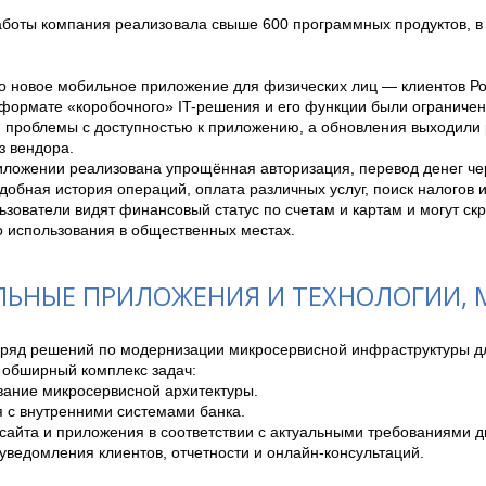
аботы компания реализовала свыше 600 программных продуктов, в 
о новое мобильное приложение для физических лиц — клиентов Ро
 формате «коробочного» IT-решения и его функции были ограничен
 проблемы с доступностью к приложению, а обновления выходили ре
з вендора.

иложении реализована упрощённая авторизация, перевод денег че
добная история операций, оплата различных услуг, поиск налогов 
ьзователи видят финансовый статус по счетам и картам и могут скр
о использования в общественных местах.
ЬНЫЕ ПРИЛОЖЕНИЯ И ТЕХНОЛОГИИ, M
ряд решений по модернизации микросервисной инфраструктуры дл
 обширный комплекс задач:

ание микросервисной архитектуры.

 с внутренними системами банка. 

сайта и приложения в соответствии с актуальными требованиями ди
уведомления клиентов, отчетности и онлайн-консультаций.
