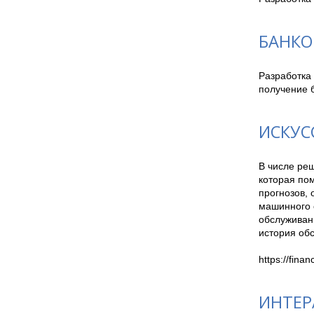
БАНКО
Разработка 
получение б
ИСКУС
В числе ре
которая пом
прогнозов,
машинного о
обслуживан
история обс
https://finan
ИНТЕР