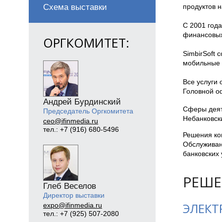
Схема выставки
продуктов н
С 2001 года
финансовых
ОРГКОМИТЕТ:
SimbirSoft
мобильные 
Все услуги
Головной о
Андрей Бурдинский
Сферы деят
Председатель Оргкомитета
Небанковски
ceo@ifinmedia.ru
тел.: +7 (916) 680-5496
Решения ко
Обслуживан
банковских 
РЕШЕ
Глеб Веселов
Директор выставки
ЭЛЕКТ
expo@ifinmedia.ru
тел.: +7 (925) 507-2080