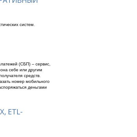
ических систем. 
атежей (СБП) – сервис, 
она себе или другим 
получателя средств. 
азать номер мобильного 
аспоряжаться деньгами 
, ETL-