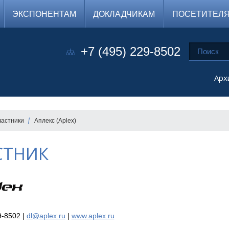
ЭКСПОНЕНТАМ
ДОКЛАДЧИКАМ
ПОСЕТИТЕЛ
+7 (495) 229-8502
Арх
частники
Аплекс (Aplex)
СТНИК
9-8502 |
dl@aplex.ru
|
www.aplex.ru