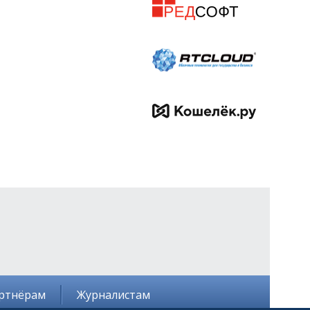
ртнёрам
Журналистам