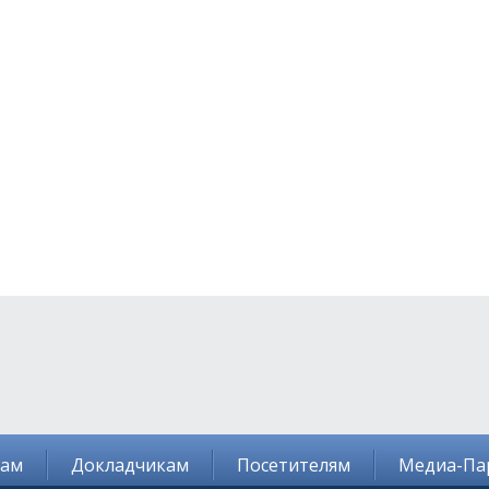
там
Докладчикам
Посетителям
Медиа-Па