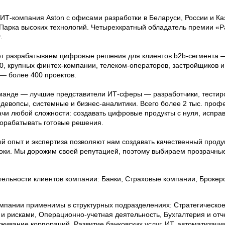
ИТ-компания Aston c офисами разработки в Беларуси, России и Ка
 Парка высоких технологий. Четырехкратный обладатель премии «Р
.
ет разрабатываем цифровые решения для клиентов b2b-сегмента —
0, крупных финтех-компании, телеком-операторов, застройщиков и
— более 400 проектов.
манде — лучшие представители ИТ-сферы — разработчики, тестиро
 девопсы, системные и бизнес-аналитики. Всего более 2 тыс. проф
ачи любой сложности: создавать цифровые продукты с нуля, исправ
дорабатывать готовые решения.
й опыт и экспертиза позволяют нам создавать качественный проду
роки. Мы дорожим своей репутацией, поэтому выбираем прозрачные
ельности клиентов компании: Банки, Страховые компании, Брокерс
мпании применимы в структурных подразделениях: Стратегическое
и рисками, Операционно-учетная деятельность, Бухгалтерия и отч
ивание корпораций, Развитие банковских услуг, ИТ, автоматизация