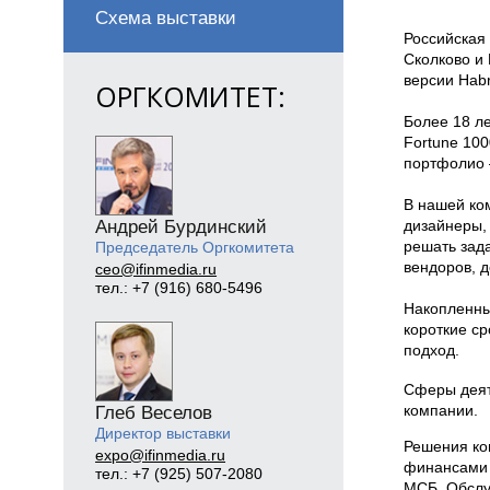
Схема выставки
Российская 
Сколково и
версии Habr
ОРГКОМИТЕТ:
Более 18 л
Fortune 100
портфолио 
В нашей ко
Андрей Бурдинский
дизайнеры,
решать зад
Председатель Оргкомитета
вендоров, 
ceo@ifinmedia.ru
тел.: +7 (916) 680-5496
Накопленны
короткие с
подход.
Сферы деят
компании.
Глеб Веселов
Директор выставки
Решения ко
expo@ifinmedia.ru
финансами 
тел.: +7 (925) 507-2080
МСБ, Обслуж