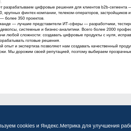


ет разрабатываем цифровые решения для клиентов b2b-сегмента — 
0, крупных финтех-компании, телеком-операторов, застройщиков и 
— более 350 проектов.

манде — лучшие представители ИТ-сферы — разработчики, тестиро
 девопсы, системные и бизнес-аналитики. Всего более 2000 профес
чи любой сложности: создавать цифровые продукты с нуля, исправ
орабатывать готовые решения.

 опыт и экспертиза позволяют нам создавать качественный продук
роки. Мы дорожим своей репутацией, поэтому выбираем прозрачные
ьзуем cookies и Яндекс.Метрика для улучшения раб