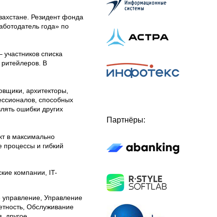
захстане. Резидент фонда
аботодатель года» по
 участников списка
 ритейлеров. В
вщики, архитекторы,
ессионалов, способных
лять ошибки других
Партнёры:
кт в максимально
 процессы и гибкий
кие компании, IT-
 управление, Управление
етность, Обслуживание
, другое.