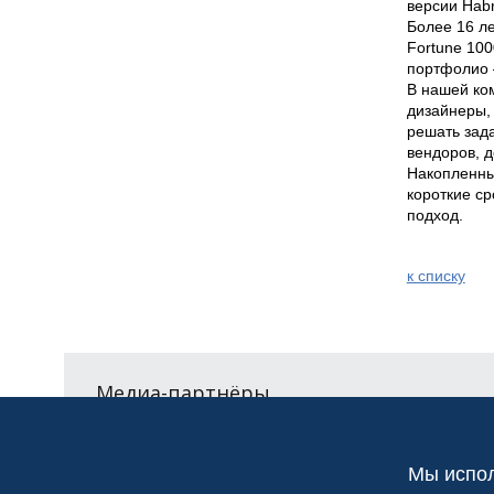
версии Habr.
Более 16 л
Fortune 100
портфолио 
В нашей ко
дизайнеры,
решать зада
вендоров, д
Накопленный
короткие с
к спиcку
Медиа-партнёры
Мы испол