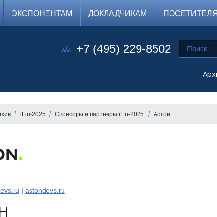
ЭКСПОНЕНТАМ
ДОКЛАДЧИКАМ
ПОСЕТИТЕЛ
+7 (495) 229-8502
Арх
рхив
iFin-2025
Спонсоры и партнеры iFin-2025
Астон
evs.ru
|
astondevs.ru
Н