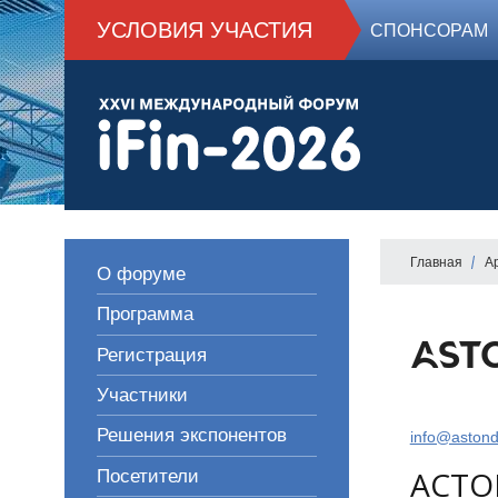
УСЛОВИЯ УЧАСТИЯ
СПОНСОРАМ
Главная
А
О форуме
Программа
Регистрация
Участники
Решения экспонентов
info@astond
АСТО
Посетители