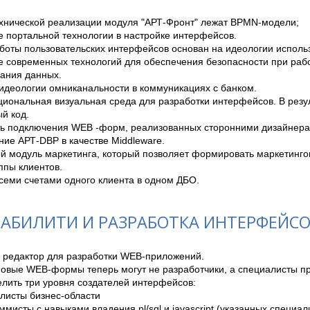
ехнической реализации модуля "АРТ-Фронт" лежат BPMN-модели;

 портальной технологии в настройке интерфейсов.

боты пользовательских интерфейсов основан на идеологии использ
 современных технологий для обеспечения безопасности при работ
ания данных.

идеологии омниканальности в коммуникациях с банком.

иональная визуальная среда для разработки интерфейсов. В резул
 код.

ь подключения WEB -форм, реализованных сторонними дизайнерам
ие АРТ-DBP в качестве Middleware.

й модуль маркетинга, который позволяет формировать маркетинго
ппы клиентов.

семи счетами одного клиента в одном ДБО.
ЗАБИЛИТИ И РАЗРАБОТКА ИНТЕРФЕЙСО
 редактор для разработки WEB-приложений.

новые WEB-формы теперь могут не разработчики, а специалисты пр
лить три уровня создателей интерфейсов:
