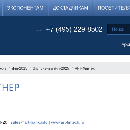
ЭКСПОНЕНТАМ
ДОКЛАДЧИКАМ
ПОСЕТИТЕЛ
+7 (495) 229-8502
Арх
рхив
iFin-2025
Экспоненты iFin-2025
АРТ-Финтех
ТНЕР
0-20 |
sales@art-bank.info
|
www.art-fintech.ru