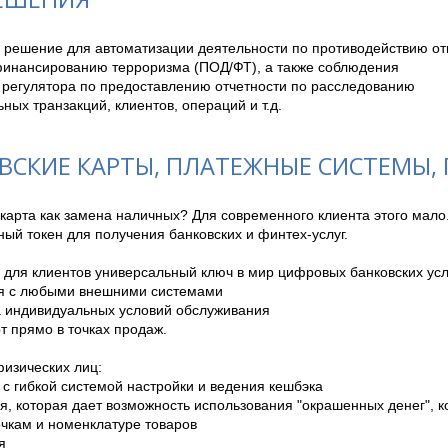
- решение для автоматизации деятельности по противодействию о
финансированию терроризма (ПОД/ФТ), а также соблюдения

 регулятора по предоставлению отчетности по расследованию

ных транзакций, клиентов, операций и т.д.
ВСКИЕ КАРТЫ, ПЛАТЕЖНЫЕ СИСТЕМЫ,
карта как замена наличных? Для современного клиента этого мало.
ый токен для получения банковских и финтех-услуг.

для клиентов универсальный ключ в мир цифровых банковских услу
ия с любыми внешними системами

 индивидуальных условий обслуживания 

рт прямо в точках продаж.

изических лиц:

 с гибкой системой настройки и ведения кешбэка

я, которая дает возможность использования "окрашенных денег", к
чкам и номенклатуре товаров


