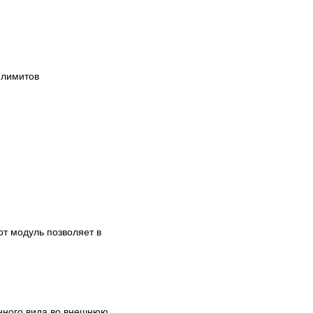
лимитов

т модуль позволяет в 
нного вида во внешнюю 