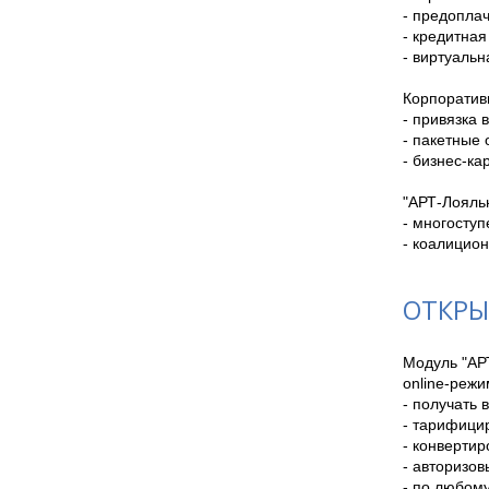
- предоплач
- кредитная

- виртуальна
Корпоративн
- привязка 
- пакетные 
- бизнес-ка
"АРТ-Лояльн
- многоступ
- коалицио
ОТКРЫ
Модуль "АРТ
online-режим
- получать 
- тарифици
- конвертир
- авторизов
- по любом