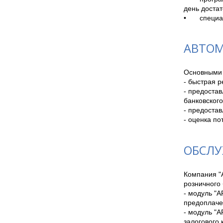
день достат
•	спец
АВТОМ
Основными 
- быстрая 
- предоста
банковского
- предостав
- оценка по
ОБСЛУ
Компания "
розничного 
- модуль "А
предоплачен
- модуль "А
залогового 