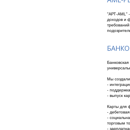
"АРТ-AML" 
доходов и 
требований
подозритель
БАНКО
Банковская 
универсальн
Мы создали 
- интеграц
- поддержка
- выпуск ка
Карты для ф
- дебетовая
- социальна
торговым то
- зарплатная