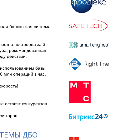
ная банковская система 
естно построена за 3 
ура, рекомендованная 
у действий.

использованием базы 
 млн операций в час. 

корость!

уляторов
СТЕМЫ ДБО