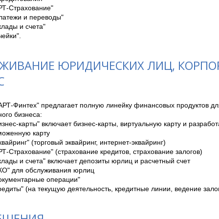
РТ-Страхование"

латежи и переводы"

клады и счета"

чейки".
ЖИВАНИЕ ЮРИДИЧЕСКИХ ЛИЦ, КОРП
С
АРТ-Финтех" предлагает полную линейку финансовых продуктов для
ого бизнеса: 

изнес-карты" включает бизнес-карты, виртуальную карту и разрабо
моженную карту

квайринг" (торговый эквайринг, интернет-эквайринг)

РТ-Страхование" (страхование кредитов, страхование залогов)

клады и счета" включает депозиты юрлиц и расчетный счет

КО" для обслуживания юрлиц

окументарные операции"

редиты" (на текущую деятельность, кредитные линии, ведение залог
ЕШЕНИЯ