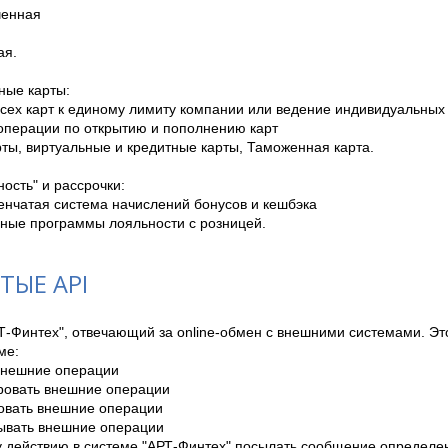
енная

я.

ые карты:

всех карт к единому лимиту компании или ведение индивидуальных 
операции по открытию и пополнению карт

рты, виртуальные и кредитные карты, Таможенная карта.

ость" и рассрочки:

енчатая система начислений бонусов и кешбэка

нные программы лояльности с розницей.
ТЫЕ API
-Финтех", отвечающий за online-обмен с внешними системами. Это
е: 

внешние операции

ровать внешние операции

овать внешние операции 

ывать внешние операции

у действию в системе "АРТ-Финтех" посылать сообщение определе