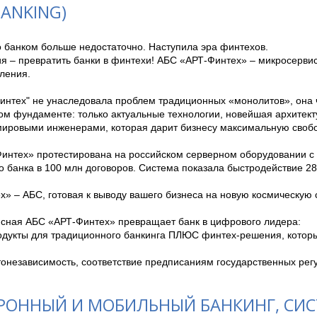
BANKING)
 банком больше недостаточно. Наступила эра финтехов. 

я – превратить банки в финтехи! АБС «АРТ-Финтех» – микросервис
ления. 

интех" не унаследовала проблем традиционных «монолитов», она ч
ом фундаменте: только актуальные технологии, новейшая архитект
ировыми инженерами, которая дарит бизнесу максимальную свобод
интех» протестирована на российском серверном оборудовании с 
 банка в 100 млн договоров. Система показала быстродействие 280
» – АБС, готовая к выводу вашего бизнеса на новую космическую с
сная АБС «АРТ-Финтех» превращает банк в цифрового лидера:

ртонезависимость, соответствие предписаниям государственных рег
РОННЫЙ И МОБИЛЬНЫЙ БАНКИНГ, СИ