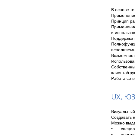
В основе т
Применение
Принцип ра
Применение
и использов
Поддержка 
Полнофункц
исполняемый
Возможност
Использован
Собственны
клиента/гру
Работа со в
UX, Ю
Визуальный
Создавать 
Можно выде
•	специалисты бизнес-области

•	программисты с навыками владения pl/sql и javascript (указанных специалистов на сегодняшний 