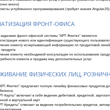
очно много)

иалисты углубленного программирования (требует знания AngularJS)
АТИЗАЦИЯ ФРОНТ-ОФИСА
задачами фронт-офисной системы "АРТ-Финтех" являются: 

регистрация нового или идентификация существующего пользовател
вление клиенту исчерпывающей информацию по продуктовой линейк
 продукта

ление клиенту необходимой консультации по использованию продук
требности клиента и продажа ему дополнительных услуг.
ЖИВАНИЕ ФИЗИЧЕСКИХ ЛИЦ, РОЗНИЧ
АРТ-Финтех" предлагает полную линейку финансовых продуктов для
бизнеса: 

РТ-Карты" включает в себя ведение дебетовой, кредитной, зарплатн
ной и виртуальной карт

РТ-Кредиты" отвечает за ведение потребительских кредитов, автокре
кредитования
