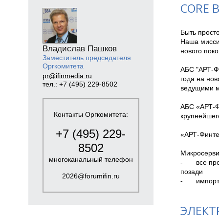
CORE 
Быть просто
Наша мисси
Владислав Пашков
нового поко
Заместитель председателя
Оргкомитета
АБС "АРТ-Ф
pr@ifinmedia.ru
года на нов
тел.: +7 (495) 229-8502
ведущими м
АБС «АРТ-Ф
Контакты Оргкомитета:
крупнейшего
+7 (495) 229-
«АРТ-Финтех
8502
Микросерви
многоканальный телефон
-	все продукты для традиционного банкинга ПЛЮС финтех-решения, которые оставят конкурентов 
позади

2026@forumifin.ru
-	импо
ЭЛЕКТ