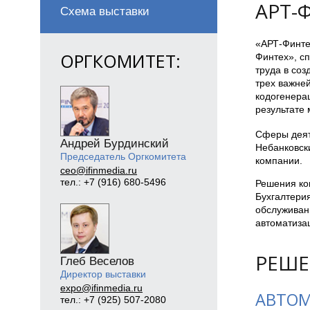
АРТ-
Схема выставки
«АРТ-Финте
ОРГКОМИТЕТ:
Финтех», сп
труда в со
трех важней
кодогенерац
результате 
Сферы деят
Андрей Бурдинский
Небанковск
Председатель Оргкомитета
компании.
ceo@ifinmedia.ru
тел.: +7 (916) 680-5496
Решения ко
Бухгалтери
обслуживани
автоматиза
РЕШЕ
Глеб Веселов
Директор выставки
expo@ifinmedia.ru
АВТОМ
тел.: +7 (925) 507-2080