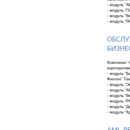
- модуль "А
- модуль "П
- модуль "В
- модуль "Я
ОБСЛУ
БИЗНЕ
Компания "
корпоративн
- модуль "Б
Финтех" Та
- модуль "Э
- модуль "А
- модуль "В
- модуль "Р
- модуль "Д
- модуль "К
AML-Р