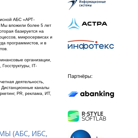
висной АБС «АРТ-
. Мы вложили более 5 лет
оторая базируется на
оцессов, микросервисах и
да программистов, и в
тов.
финансовые организации,
Госструктуры, IT-
Партнёры:
четная деятельность,
, Дистанционные каналы
кетинг, PR, реклама, ИТ,
 (АБС, ИБС,