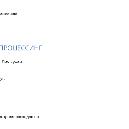
тмыванию

 ПРОЦЕССИНГ
 Ему нужен 
г:

онтроля расходов по 