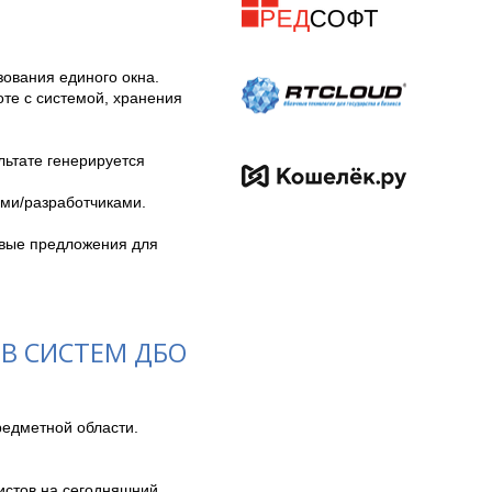
ования единого окна.

е с системой, хранения 
ьтате генерируется 
и/разработчиками.

вые предложения для 
В СИСТЕМ ДБО
едметной области.
