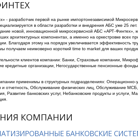
ФИНТЕХ
х» - разработчик первой на рынке импортонезависимой Микросер
ециализируется в области разработки и внедрения АБС уже 25 лет
здание новой, инновационной микросервисной АБС «АРТ-Финтех», к
ших архитектурных компонентах, а именно на оркестровке всех пр
ии. Благодаря этому на порядок увеличивается эффективность тру
мы получаем неимоверно короткий time to market для ваших продук
ельности клиентов компании: Банки, Страховые компании, Микро
ие кредитные организации, Негосударственные пенсионные фонды, 
мпании применимы в структурных подразделениях: Операционно-у
я и отчетность, Обслуживание физических лиц, Обслуживание МСБ
я, Развитие банковских услуг, Небанковские продукты и услуги, Мар
ция.
НИЯ КОМПАНИИ
АТИЗИРОВАННЫЕ БАНКОВСКИЕ СИСТЕМЫ