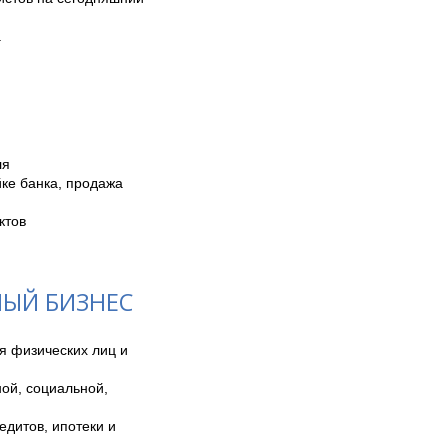
.
я

е банка, продажа 
тов

НЫЙ БИЗНЕС
 физических лиц и 
ой, социальной, 
дитов, ипотеки и 