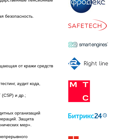
ударственные пенсионные
я безопасность.
щающая от кражи средств 
стинг, аудит кода, 
итных организаций 
ераций. Защита 
ических мер».

непрерывного 