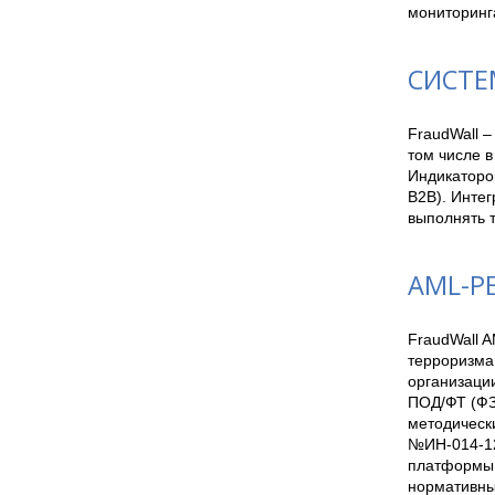
мониторинг
СИСТЕ
FraudWall 
том числе 
Индикаторо
B2B). Интег
выполнять т
AML-Р
FraudWall 
терроризма
организации
ПОД/ФТ (ФЗ
методическ
№ИН-014-12
платформы 
нормативны