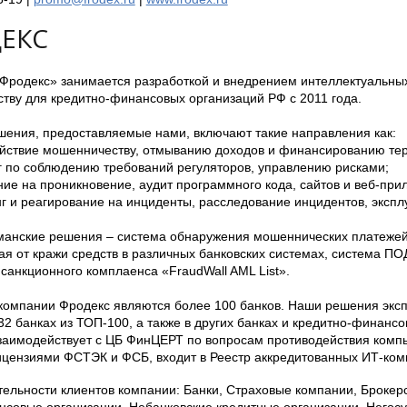
ЕКС
Фродекс» занимается разработкой и внедрением интеллектуальных
тву для кредитно-финансовых организаций РФ с 2011 года.
ешения, предоставляемые нами, включают такие направления как:
ействие мошенничеству, отмыванию доходов и финансированию те
нг по соблюдению требований регуляторов, управлению рисками;
ние на проникновение, аудит программного кода, сайтов и веб-при
г и реагирование на инциденты, расследование инцидентов, экспл
анские решения – система обнаружения мошеннических платежей 
 от кражи средств в различных банковских системах, система ПО
санкционного комплаенса «FraudWall AML List».
компании Фродекс являются более 100 банков. Наши решения эксп
32 банках из ТОП-100, а также в других банках и кредитно-финанс
заимодействует с ЦБ ФинЦЕРТ по вопросам противодействия комп
ицензиями ФСТЭК и ФСБ, входит в Реестр аккредитованных ИТ-ком
ельности клиентов компании: Банки, Страховые компании, Брокер