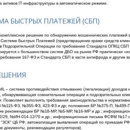
а активов IT-инфраструктуры в автоматическом режиме.
МА БЫСТРЫХ ПЛАТЕЖЕЙ (СБП)
– комплексное решение по обнаружению мошеннических платежей в 
в Системе Быстрых Платежей (предотвращение кражи средств клие
в Подозрительной Операции по требованию Стандарта ОПКЦ СБП д
рируется с большинством систем ДБО на рынке РФ практически «из 
ребования 167-ФЗ и Стандарта СБП в части антифрода и другие во
ЕШЕНИЯ
AML – система противодействия отмыванию (легализации) доходов 
, обнаруживающая сомнительные операции и подозрительных клиен
. Позволяет выполнять требования законодательства и нормативны
 №115-ФЗ, №355-ФЗ, 423-ФЗ и др; положения БР №375-П, №499-П, 
ие рекомендации БР №18-МР, №5-МР, №16-МР и др.; информацион
/29, №ИН-014-12/70 и др.; информационные письма ФСФМ №17 от 
"ЗСК" ЦБ РФ; автоматизация выявления операций по приказам РФМ
е документы, рекомендации регуляторов).
