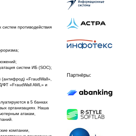
 систем противодействия
рроризма;
ложений;
уатация систем ИБ (SOC);
Партнёры:
(антифрод) «FraudWall»,
Д/ФТ «FraudWall AML» и
луатируются в 5 банках
овых организациях. Наша
ьютерным атакам,
паний.
ские компании,