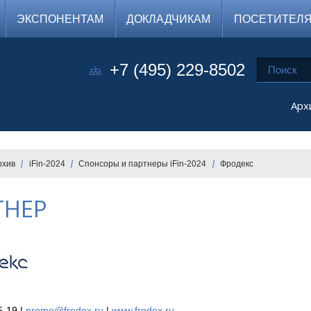
ЭКСПОНЕНТАМ
ДОКЛАДЧИКАМ
ПОСЕТИТЕЛ
+7 (495) 229-8502
Арх
рхив
iFin-2024
Спонсоры и партнеры iFin-2024
Фродекс
ТНЕР
5-19 |
promo@frodex.ru
|
www.frodex.ru