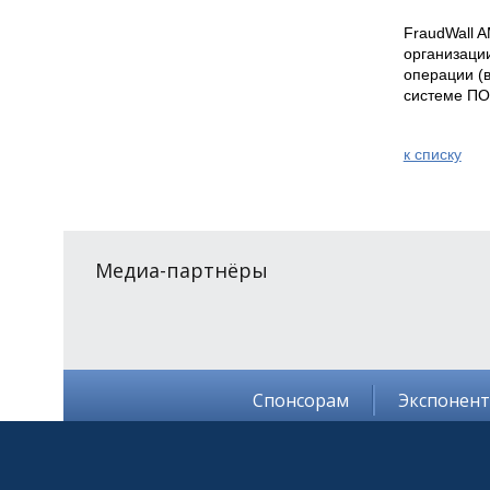
FraudWall A
организаци
операции (в
системе ПО
к спиcку
Медиа-партнёры
Спонсорам
Экспонен