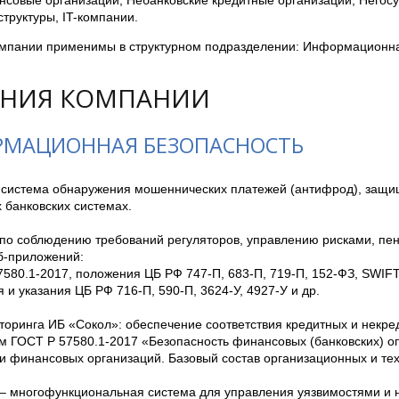
совые организации, Небанковские кредитные организации, Негос
труктуры, IT-компании.
мпании применимы в структурном подразделении: Информационна
НИЯ КОМПАНИИ
МАЦИОННАЯ БЕЗОПАСНОСТЬ
– система обнаружения мошеннических платежей (антифрод), защи
 банковских системах. 

по соблюдению требований регуляторов, управлению рисками, пенте
б-приложений:

 и указания ЦБ РФ 716-П, 590-П, 3624-У, 4927-У и др.

торинга ИБ «Сокол»: обеспечение соответствия кредитных и некред
м ГОСТ Р 57580.1-2017 «Безопасность финансовых (банковских) оп
 финансовых организаций. Базовый состав организационных и техн
M – многофункциональная система для управления уязвимостями и 