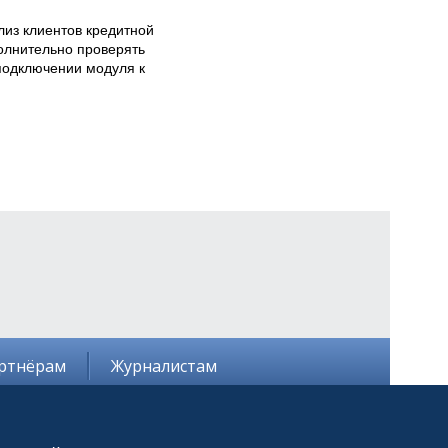
из клиентов кредитной 
олнительно проверять 
 подключении модуля к 
ртнёрам
Журналистам