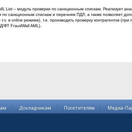
ML List – модуль проверки по санкционным спискам. Реализует анал
и по санкционным спискам и перечням ПДЛ, а также позволяет доп
 т.ч. в online режиме), т.е. производить проверку контрагентов (при
Д/ФТ FraudWall AML). 
там
Докладчикам
Посетителям
Медиа-Па