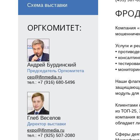
Схема выставки
ФРОД
ОРГКОМИТЕТ:
Компания «
мошенничес
Услуги и р
• противод
• консалти
• тестирова
Андрей Бурдинский
• мониторин
Председатель Оргкомитета
ceo@ifinmedia.ru
Наши флагм
тел.: +7 (916) 680-5496
защищающая
модуль для 
Клиентами 
из ТОП-25, 
компания в
Глеб Веселов
обладает л
Директор выставки
expo@ifinmedia.ru
Сферы деят
тел.: +7 (925) 507-2080