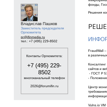
Микрофинан
фонды, Госс
Решения ко
Владислав Пашков
РЕШЕ
Заместитель председателя
Оргкомитета
pr@ifinmedia.ru
ИНФОР
тел.: +7 (495) 229-8502
FraudWall 
в различных
Контакты Оргкомитета:
+7 (495) 229-
Консалтинг 
сайтов и ве
8502
 - ГОСТ Р 57580.1-2017, положения ЦБ РФ 747-П, 683-П, 719-П, 152-ФЗ, SWIFT (CSP) и др.;

многоканальный телефон
- Положения
2026@forumifin.ru
Центр мони
требования
информации
Vulns.io V