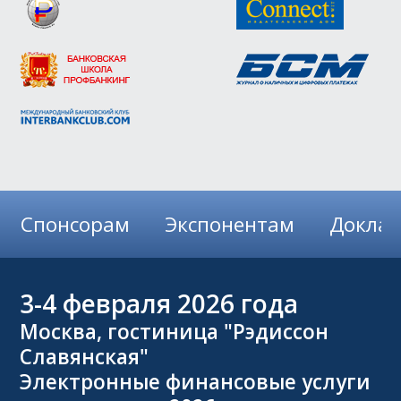
Спонсорам
Экспонентам
Докла
3-4
февраля 2026 года
Москва, гостиница "Рэдиссон
Славянская"
Электронные финансовые услуги