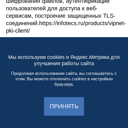
шифрования файлов, аутентификации 
пользователей для доступа к веб-
сервисам, построение защищенных TLS-
соединений.https://infotecs.ru/products/vipnet-
pki-client/
БЛОКЧЕЙН И
Мы используем cookies и Яндекс.Метрика для
улучшения работы сайта
ТЕХНОЛОГИИ
Продолжая использование сайта, вы соглашаетесь с
РАСПРЕДЕЛЕННОГО
этим. Вы можете отключить cookies в настройках
браузера.
РЕЕСТРА
ПРИНЯТЬ
ViPNet CryptoSmart – средство 
криптографической защиты информации, 
предназначенное для встраивания в 