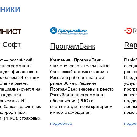
ТНИКИ
т Софт
Rap
ПрограмБанк
т — российский
Компания «ПрограмБанк»
RapidS
к программного
является основателем рынка
специ
я для финансового
банковской автоматизации в
решен
более чем 34-летним
России и работает на этом
Предл
оты на рынке.
рынке 36 лет. Решения
услуг,
пециализируется на
ПрограмБанк внесены в реестр
прогр
 внедрении
Российского программного
конса
ависимых ИТ-
обеспечения (РПО) и
подде
я банков, расчетных
соответствуют всем критериям
лояль
их кредитных
импортозамещения.
помога
й (РНКО), страховых
подробнее
подро