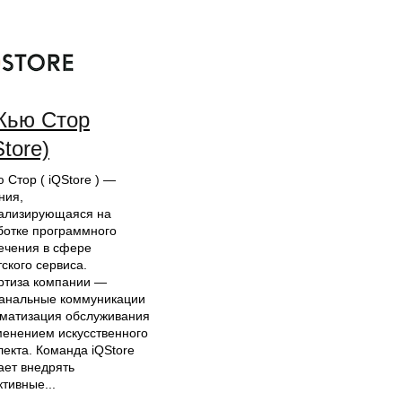
Кью Стор
Store)
 Стор ( iQStore ) —
ния,
ализирующаяся на
ботке программного
ечения в сфере
ского сервиса.
ртиза компании —
анальные коммуникации
оматизация обслуживания
менением искусственного
лекта. Команда iQStore
ает внедрять
тивные...