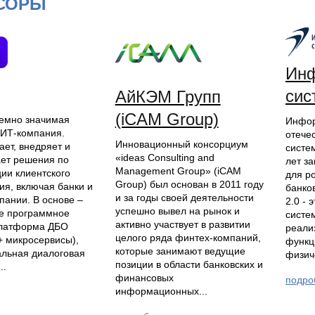
СОРЫ
Ин
сис
АйКЭМ Групп
(iCAM Group)
емно значимая
Инфор
 ИТ-компания.
отече
Инновационный консорциум
ает, внедряет и
систем
«ideas Consulting and
ет решения по
лет з
Management Group» (iCAM
ии клиентского
для р
Group) был основан в 2011 году
ия, включая банки и
банков
и за годы своей деятельности
пании. В основе –
2.0 - 
успешно вывел на рынок и
е программное
систе
активно участвует в развитии
платформа ДБО
реали
целого ряда финтех-компаний,
(+ микросервисы),
функц
которые занимают ведущие
альная диалоговая
физич
позиции в области банковских и
..
финансовых
подро
информационных...