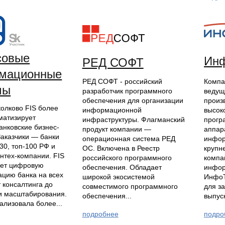
совые
Ин
РЕД СОФТ
мационные
РЕД СОФТ - российский
Компа
мы
разработчик программного
ведущ
обеспечения для организации
произ
колково FIS более
информационной
высок
матизирует
инфраструктуры. Флагманский
прогр
анковские бизнес-
продукт компании —
аппар
Заказчики — банки
операционная система РЕД
инфор
-30, топ-100 РФ и
ОС. Включена в Реестр
крупн
нтех-компании. FIS
российского программного
компа
ает цифровую
обеспечения. Обладает
инфор
цию банка на всех
широкой экосистемой
ИнфоТ
 консалтинга до
совместимого программного
для з
и масштабирования.
обеспечения...
выпус
ализовала более...
подробнее
подро