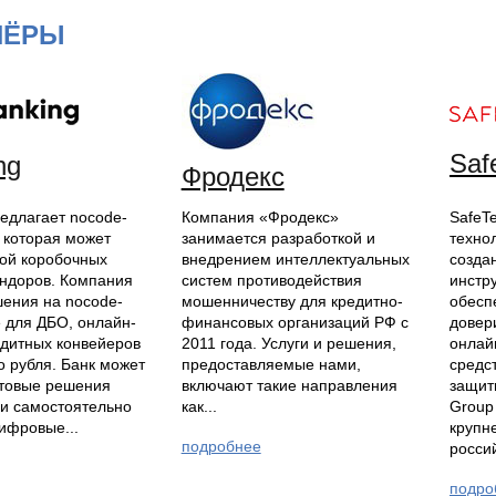
НЁРЫ
Saf
ng
Фродекс
редлагает nocode-
Компания «Фродекс»
SafeT
 которая может
занимается разработкой и
техно
ной коробочных
внедрением интеллектуальных
созда
ндоров. Компания
систем противодействия
инстр
шения на nocode-
мошенничеству для кредитно-
обесп
е для ДБО, онлайн-
финансовых организаций РФ с
довер
едитных конвейеров
2011 года. Услуги и решения,
онлай
о рубля. Банк может
предоставляемые нами,
средс
отовые решения
включают такие направления
защит
ли самостоятельно
как...
Group
ифровые...
крупн
подробнее
росси
подро