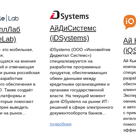
АйДиСистемс
плЛаб
(iDSystems)
eLab)
Ай 
(iQ
iDSystems (ООО «Инновейтив
– это мобильная,
Диджитал Системс»)
я,
Ай Кью
специализируется на
ющаяся на мнения
компа
разработке программных
ей и отвечающая
специ
продуктов, обеспечивающих
м рынка российская
разра
обмен данными между
разработчик
обесп
кредитными организациями и
го обеспечения в
клиент
органами государственной
О. Также создаёт
Экспе
власти. На текущий момент
платформы и
омник
доля iDSystems на рынке ИТ-
оторые помогают
и авт
решений в сфере электронного
трее выводить
с при
документооборота банков...
и на рынок...
интел
подробнее
помог
эффек