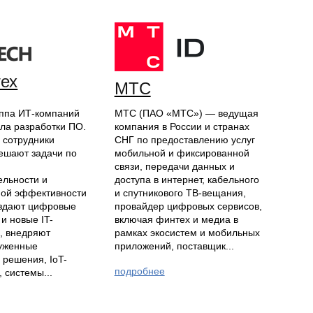
ех
МТС
уппа ИТ-компаний
МТС (ПАО «МТС») — ведущая
кла разработки ПО.
компания в России и странах
 сотрудники
СНГ по предоставлению услуг
ешают задачи по
мобильной и фиксированной
ю
связи, передачи данных и
ельности и
доступа в интернет, кабельного
ой эффективности
и спутникового ТВ-вещания,
оздают цифровые
провайдер цифровых сервисов,
и новые IT-
включая финтех и медиа в
, внедряют
рамках экосистем и мобильных
уженные
приложений, поставщик...
 решения, IoT-
подробнее
 системы...