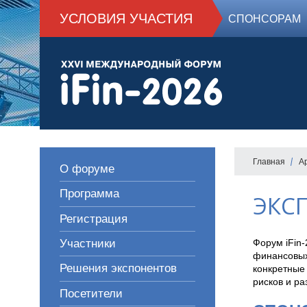
УСЛОВИЯ УЧАСТИЯ
СПОНСОРАМ
Главная
А
О форуме
Программа
ЭКСП
Регистрация
Форум iFin
Участники
финансовых
Решения экспонентов
конкретные
рисков и ра
Посетители