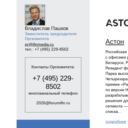
Владислав Пашков
Заместитель председателя
Оргкомитета
Астон
pr@ifinmedia.ru
тел.: +7 (495) 229-8502
Российская
c офисами 
Беларуси, Р
Контакты Оргкомитета:
Резидент ф
Парка высо
+7 (495) 229-
Четырехкра
премии «Ра
8502
по версии H
многоканальный телефон
разрабаты
решения дл
2026@forumifin.ru
сегмента —
списка...
подробнее