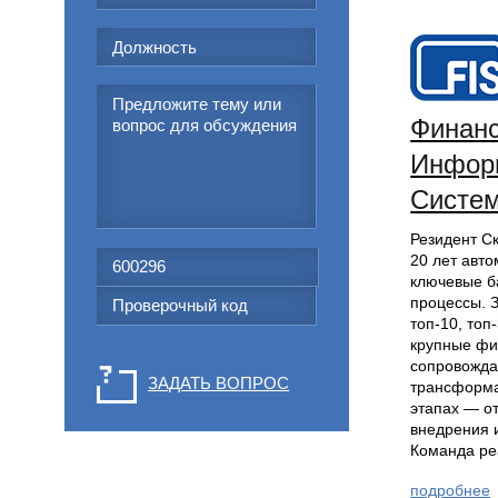
Финан
Инфор
Систе
Резидент С
20 лет авто
ключевые б
процессы. 
топ-10, топ
крупные фи
сопровожд
ЗАДАТЬ ВОПРОС
трансформа
этапах — от
внедрения 
Команда ре
подробнее