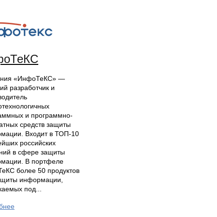
фоТеКС
ния «ИнфоТеКС» —
ий разработчик и
водитель
отехнологичных
аммных и программно-
атных средств защиты
мации. Входит в ТОП-10
ейших российских
ний в сфере защиты
мации. В портфеле
еКС более 50 продуктов
ащиты информации,
каемых под...
бнее