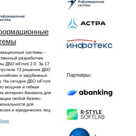
формационные
темы
мационные системы -
ственный разработчик
ы ДБО isFront 2.0. За 17
апустили 73 решения ДБО
Партнёры:
оссийских и зарубежных
. На сегодня ДБО isFront
это мощная и гибкая
ма интернет-банкинга для
зации любой бизнес-
иональности для
еских и юридических лиц.
бнее