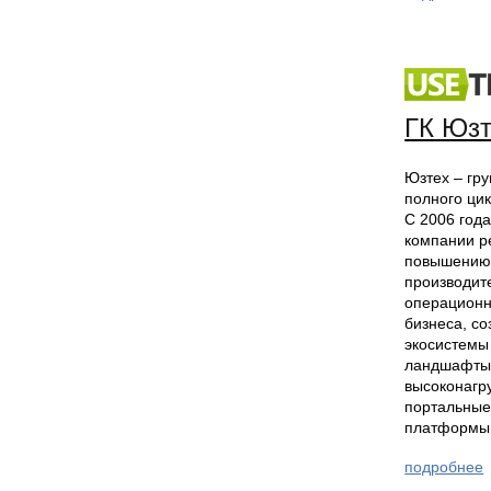
ГК Юзт
Юзтех – гр
полного ци
С 2006 года
компании р
повышени
производит
операционн
бизнеса, с
экосистемы 
ландшафты
высоконагр
портальные
платформы,
подробнее