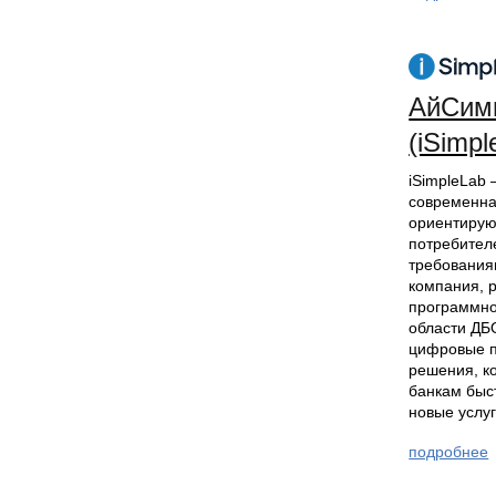
АйСим
(iSimpl
iSimpleLab 
современна
ориентиру
потребител
требования
компания, 
программно
области ДБ
цифровые 
решения, к
банкам быс
новые услуг
подробнее