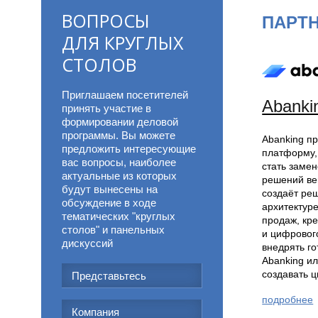
ВОПРОСЫ
ПАРТ
ДЛЯ КРУГЛЫХ
СТОЛОВ
Приглашаем посетителей 
Abanki
принять участие в 
формировании деловой 
программы. Вы можете 
Abanking п
предложить интересующие 
платформу,
вас вопросы, наиболее 
стать заме
актуальные из которых 
решений ве
будут вынесены на 
создаёт ре
обсуждение в ходе 
архитектур
тематических "круглых 
продаж, кр
столов" и панельных 
и цифровог
дискуссий
внедрять г
Abanking и
создавать ц
подробнее