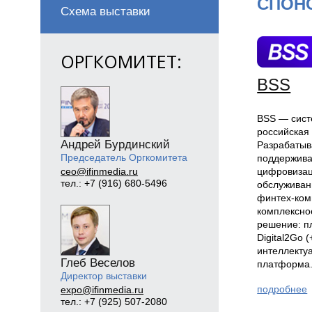
СПОН
Схема выставки
ОРГКОМИТЕТ:
BSS
BSS — сист
российская
Андрей Бурдинский
Разрабатыв
Председатель Оргкомитета
поддержива
цифровизац
ceo@ifinmedia.ru
тел.: +7 (916) 680-5496
обслуживан
финтех-ком
комплексно
решение: 
Digital2Go 
интеллекту
Глеб Веселов
платформа.
Директор выставки
подробнее
expo@ifinmedia.ru
тел.: +7 (925) 507-2080