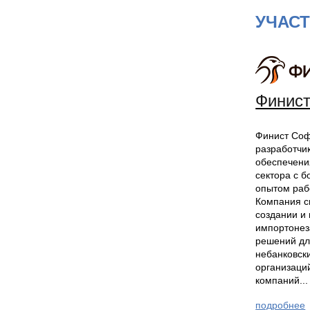
УЧАС
Финис
Финист Соф
разработчи
обеспечени
сектора с 
опытом раб
Компания с
создании и
импортонез
решений дл
небанковск
организаци
компаний...
подробнее