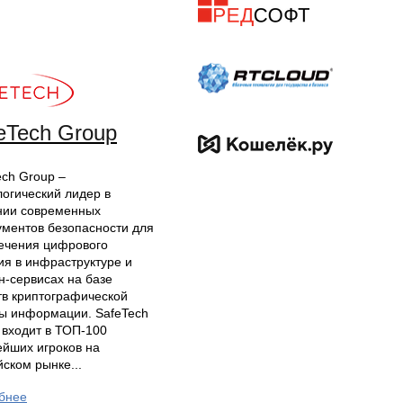
eTech Group
ech Group –
логический лидер в
нии современных
ументов безопасности для
ечения цифрового
ия в инфраструктуре и
н-сервисах на базе
тв криптографической
ы информации. SafeTech
 входит в ТОП-100
ейших игроков на
йском рынке...
бнее