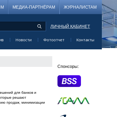
ЯМ
МЕДИА-ПАРТНЁРАМ
ЖУРНАЛИСТАМ
ЛИЧНЫЙ КАБИНЕТ
ив
Новости
Фотоотчет
Контакты
Спонсоры:
решений для банков и
которые решают
ению продаж, минимизации