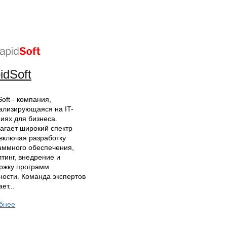
idSoft
oft - компания,
ализирующаяся на IT-
иях для бизнеса.
агает широкий спектр
 включая разработку
аммного обеспечения,
лтинг, внедрение и
ржку программ
ности. Команда экспертов
ет...
бнее