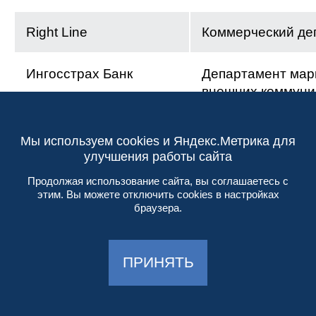
Right Line
Коммерческий де
Ингосстрах Банк
Департамент марк
внешних коммуни
Держава
Аппарат предпра
Мы используем cookies и Яндекс.Метрика для
улучшения работы сайта
Продолжая использование сайта, вы соглашаетесь с
Алеф-Банк
отдел мониторин
этим. Вы можете отключить cookies в настройках
браузера.
информационной
безопасности
ПРИНЯТЬ
Эс-Би-Ай Банк
IT управление
Инго Банк
Проектный офис