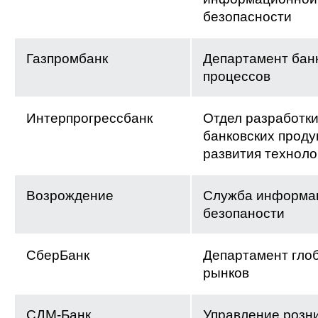
безопасности
Газпромбанк
Департамент бан
процессов
Интерпрогрессбанк
Отдел разработк
банковских проду
развития техноло
Возрождение
Служба информа
безопаности
СберБанк
Департамент гло
рынков
СДМ-Банк
Управление розн