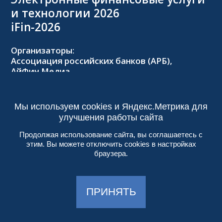
и технологии 2026
iFin-2026
Организаторы:
Ассоциация российских банков (АРБ),
АйФин Медиа
Оргкомитет:
Тел.: +7 (495) 229-8502,
2026@forumifin.ru
Мы используем cookies и Яндекс.Метрика для
улучшения работы сайта
Продолжая использование сайта, вы соглашаетесь с
этим. Вы можете отключить cookies в настройках
© 2013-2024, ООО «АйФин Медиа»
браузера.
Пользовательское соглашение
Политика конфиденциальности
Создание сайта:
Aplex
, 2017
ПРИНЯТЬ
Работает на
DIGITAL.EXPO
| 18+