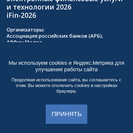
и технологии 2026
iFin-2026
Организаторы:
Ассоциация российских банков (АРБ),
АйФин Медиа
Оргкомитет:
Тел.: +7 (495) 229-8502,
2026@forumifin.ru
Мы используем cookies и Яндекс.Метрика для
улучшения работы сайта
Продолжая использование сайта, вы соглашаетесь с
этим. Вы можете отключить cookies в настройках
© 2013-2024, ООО «АйФин Медиа»
браузера.
Пользовательское соглашение
Политика конфиденциальности
Создание сайта:
Aplex
, 2017
ПРИНЯТЬ
Работает на
DIGITAL.EXPO
| 18+