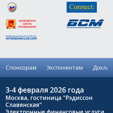
Спонсорам
Экспонентам
Докла
3-4
февраля 2026 года
Москва, гостиница "Рэдиссон
Славянская"
Электронные финансовые услуги