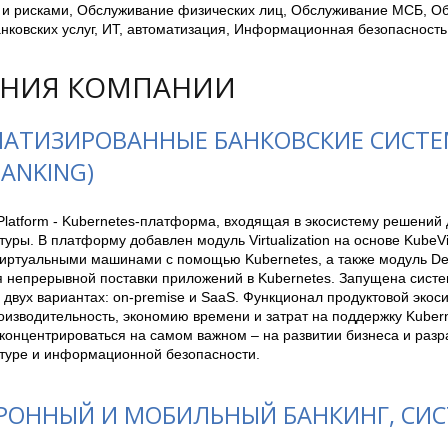
и рисками, Обслуживание физических лиц, Обслуживание МСБ, Об
нковских услуг, ИТ, автоматизация, Информационная безопасность,
НИЯ КОМПАНИИ
АТИЗИРОВАННЫЕ БАНКОВСКИЕ СИСТЕМЫ
BANKING)
latform - Kubernetes-платформа, входящая в экосистему решений д
уры. В платформу добавлен модуль Virtualization на основе KubeVir
иртуальными машинами с помощью Kubernetes, а также модуль Deliv
я непрерывной поставки приложений в Kubernetes. Запущена систем
 двух вариантах: on-premise и SaaS. Функционал продуктовой экос
изводительность, экономию времени и затрат на поддержку Kuberne
онцентрироваться на самом важном – на развитии бизнеса и разраб
туре и информационной безопасности.
РОННЫЙ И МОБИЛЬНЫЙ БАНКИНГ, СИ