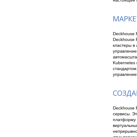
настоящее 
МАРКЕ
Deckhouse P
Deckhouse P
кластеры в
управление
автомасштаб
Kubernetes
стандартом.
управление
СОЗДА
Deckhouse 
сервисы. Эт
платформу д
виртуальным
непрерывной
двух вариан