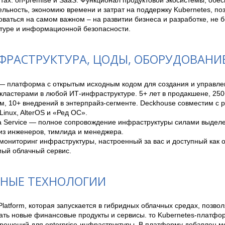
льность, экономию времени и затрат на поддержку Kubernetes, по
ваться на самом важном – на развитии бизнеса и разработке, не б
туре и информационной безопасности.
ФРАСТРУКТУРА, ЦОДЫ, ОБОРУДОВАНИ
— платформа с открытым исходным кодом для создания и управле
кластерами в любой ИТ-инфраструктуре. 5+ лет в продакшене, 250+
, 10+ внедрений в энтерпрайз-сегменте. Deckhouse совместим с р
 Linux, AlterOS и «Ред ОС».

a Service — полное сопровождение инфраструктуры силами выделе
из инженеров, тимлида и менеджера.

ониторинг инфраструктуры, настроенный за вас и доступный как on
ый облачный сервис.
НЫЕ ТЕХНОЛОГИИ
latform, которая запускается в гибридных облачных средах, позво
ать новые финансовые продукты и сервисы. то Kubernetes-платфор
решений для enterprise-инфраструктуры. В платформу добавлен моду