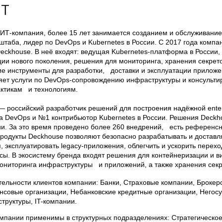
Т
ИТ-компания, более 15 лет занимается созданием и обслуживани
таба, лидер по DevOps и Kubernetes в России. С 2017 года компа
Deckhouse. В неё входят: ведущая Kubernetes-платформа в России
ции нового поколения, решения для мониторинга, хранения секрет
ие инструменты для разработки, доставки и эксплуатации приложе
яет услуги по DevOps-сопровождению инфраструктуры и консультир
ктикам и технологиям.
— российский разработчик решений для построения надёжной enter
а DevOps и №1 контрибьютор Kubernetes в России. Решения Deckho
ии. За это время проведено более 260 внедрений, есть референсн
родукты Deckhouse позволяют безопасно разрабатывать и доставля
 эксплуатировать legacy-приложения, облегчить и ускорить перехо
сы. В экосистему бренда входят решения для контейнеризации и в
мониторинга инфраструктуры и приложений, а также хранения секр
ельности клиентов компании: Банки, Страховые компании, Брокер
совые организации, Небанковские кредитные организации, Негос
труктуры, IT-компании.
мпании применимы в структурных подразделениях: Стратегическое