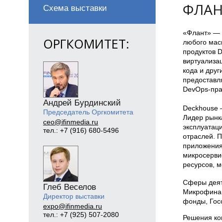
ФЛАН
Схема выставки
«Флант» — 
ОРГКОМИТЕТ:
любого масш
продуктов 
виртуализа
кода и друг
предоставл
DevOps-пра
Андрей Бурдинский
Deckhouse 
Председатель Оргкомитета
Лидер рынк
ceo@ifinmedia.ru
эксплуатац
тел.: +7 (916) 680-5496
отраслей. П
приложения,
микросерви
ресурсов, 
Сферы деят
Глеб Веселов
Микрофинан
Директор выставки
фонды, Госс
expo@ifinmedia.ru
тел.: +7 (925) 507-2080
Решения ко