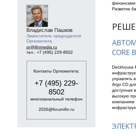
финансами 
Развитие ба
РЕШЕ
Владислав Пашков
Заместитель председателя
АВТОМ
Оргкомитета
pr@ifinmedia.ru
CORE 
тел.: +7 (495) 229-8502
Deckhouse P
Контакты Оргкомитета:
инфраструкт
управлять в
+7 (495) 229-
Argo CD дл
доступная в
8502
высокую про
многоканальный телефон
компаниям к
инфраструк
2026@forumifin.ru
ЭЛЕКТ