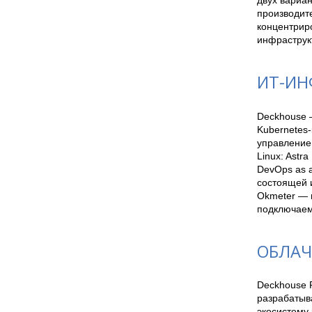
производите
концентриро
инфраструк
ИТ-ИН
Deckhouse 
Kubernetes-
управлением
Linux: Astra
DevOps as 
состоящей 
Okmeter — м
подключаем
ОБЛАЧ
Deckhouse P
разрабатыв
экосистему 