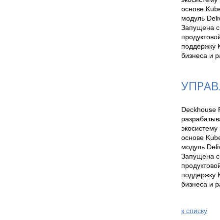
основе Kube
модуль Deli
Запущена си
продуктовой
поддержку K
бизнеса и 
УПРАВЛ
Deckhouse P
разрабатыв
экосистему 
основе Kube
модуль Deli
Запущена си
продуктовой
поддержку K
бизнеса и 
к спиcку