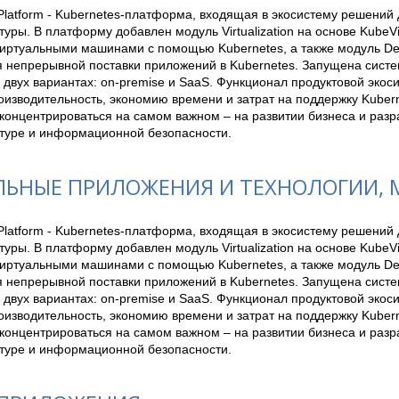
latform - Kubernetes-платформа, входящая в экосистему решений д
уры. В платформу добавлен модуль Virtualization на основе KubeVir
иртуальными машинами с помощью Kubernetes, а также модуль Deliv
я непрерывной поставки приложений в Kubernetes. Запущена систем
 двух вариантах: on-premise и SaaS. Функционал продуктовой экос
изводительность, экономию времени и затрат на поддержку Kuberne
онцентрироваться на самом важном – на развитии бизнеса и разраб
туре и информационной безопасности.
ЬНЫЕ ПРИЛОЖЕНИЯ И ТЕХНОЛОГИИ, M
latform - Kubernetes-платформа, входящая в экосистему решений д
уры. В платформу добавлен модуль Virtualization на основе KubeVir
иртуальными машинами с помощью Kubernetes, а также модуль Deliv
я непрерывной поставки приложений в Kubernetes. Запущена систем
 двух вариантах: on-premise и SaaS. Функционал продуктовой экос
изводительность, экономию времени и затрат на поддержку Kuberne
онцентрироваться на самом важном – на развитии бизнеса и разраб
туре и информационной безопасности.