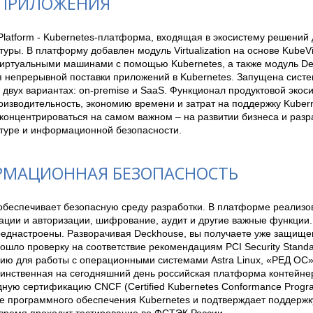
ПРИЛОЖЕНИЯ
latform - Kubernetes-платформа, входящая в экосистему решений д
уры. В платформу добавлен модуль Virtualization на основе KubeVir
иртуальными машинами с помощью Kubernetes, а также модуль Deliv
я непрерывной поставки приложений в Kubernetes. Запущена систем
 двух вариантах: on-premise и SaaS. Функционал продуктовой экос
изводительность, экономию времени и затрат на поддержку Kuberne
онцентрироваться на самом важном – на развитии бизнеса и разраб
туре и информационной безопасности.
МАЦИОННАЯ БЕЗОПАСНОСТЬ
обеспечивает безопасную среду разработки. В платформе реализо
ции и авторизации, шифрование, аудит и другие важные функции. 
еднастроены. Разворачивая Deckhouse, вы получаете уже защищенн
шло проверку на соответствие рекомендациям PCI Security Standard
ю для работы с операционными системами Astra Linux, «РЕД ОС» и
динственная на сегодняшний день российская платформа контейне
ую сертификацию СNCF (Сertified Kubernetes Conformance Program
е программного обеспечения Kubernetes и подтверждает поддержку 