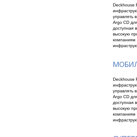
Deckhouse P
инфраструкт
управлять в
Argo CD дл
доступная в
высокую про
компаниям к
инфраструк
МОБИЛ
Deckhouse P
инфраструкт
управлять в
Argo CD дл
доступная в
высокую про
компаниям к
инфраструк