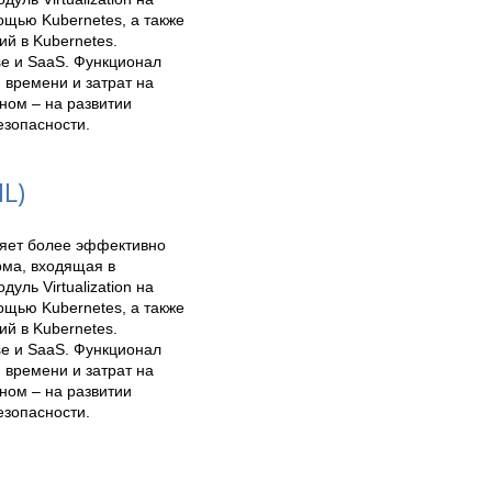
щью Kubernetes, а также 
й в Kubernetes. 
e и SaaS. Функционал 
времени и затрат на 
ом – на развитии 
езопасности.
L)
ляет более эффективно 
ма, входящая в 
ль Virtualization на 
щью Kubernetes, а также 
й в Kubernetes. 
e и SaaS. Функционал 
времени и затрат на 
ом – на развитии 
езопасности.