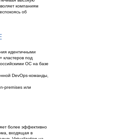
зволяет компаниям 
еспокоясь об 
Е
ния идентичными 
 кластеров под 
оссийскими ОС на базе 
нной DevOps-команды, 
-premises или 
ляет более эффективно 
ма, входящая в 
ль Virtualization на 