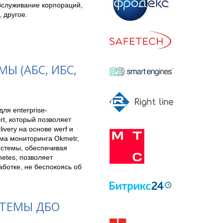
служивание корпораций,
 другое.
 (АБС, ИБС,
ля enterprise-
t, который позволяет 
ery на основе werf и 
а мониторинга Okmetr, 
истемы, обеспечивая 
tes, позволяет 
отке, не беспокоясь об 
СТЕМЫ ДБО