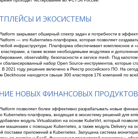
время проходит тестирование во ФСТЭК России.
ТПЛЕЙСЫ И ЭКОСИСТЕМЫ
latform закрывает обширный спектр задач и потребности в эффект
latform — это Kubernetes-платформа, которая позволяет создават
 любой инфраструктуре. Платформа обеспечивает комплексное и «а
 кластерами, а также всеми необходимыми модулями и дополнения
ирования, observability, безопасности и service mesh. Под капото
 и сбалансированный набор Open Source-инструментов, которые ст
 В 2021 году решение включено в Реестр российского ПО. На сегод
м Deckhouse находится свыше 300 кластеров 176 компаний по всей
НИЕ НОВЫХ ФИНАНСОВЫХ ПРОДУКТОВ,
Platform позволяет более эффективно разрабатывать новые финанс
о Kubernetes-платформа, входящая в экосистему решений для enter
обавлен модуль Virtualization на основе KubeVirt, который позволя
и машинами с помощью Kubernetes, а также модуль Delivery на осн
 поставки приложений в Kubernetes. Запущена система мониторинг
тах: on-premise и SaaS. Функционал продуктовой экосистемы, обес