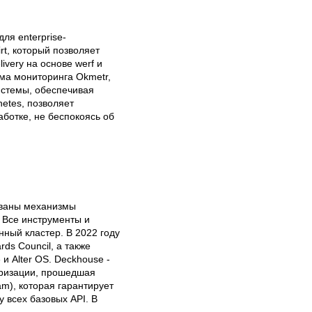
ля enterprise-
t, который позволяет 
ery на основе werf и 
а мониторинга Okmetr, 
истемы, обеспечивая 
tes, позволяет 
отке, не беспокоясь об 
ваны механизмы 
Все инструменты и 
ый кластер. В 2022 году 
s Council, а также 
 Alter OS. Deckhouse - 
ризации, прошедшая 
), которая гарантирует 
всех базовых API. В 