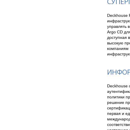
СУПЕР
Deckhouse P
инфраструкт
управлять в
Argo CD дл
доступная в
высокую про
компаниям к
инфраструк
ИНФОР
Deckhouse 
аутентифика
политики пр
решение про
сертификаци
первая и е
международн
соответстви