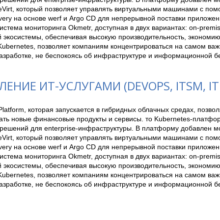
Virt, который позволяет управлять виртуальными машинами с помо
very на основе werf и Argo CD для непрерывной поставки приложени
стема мониторинга Okmetr, доступная в двух вариантах: on-premis
 экосистемы, обеспечивая высокую производительность, экономию 
ubernetes, позволяет компаниям концентрироваться на самом важн
разработке, не беспокоясь об инфраструктуре и информационной б
ЕНИЕ ИТ-УСЛУГАМИ (DEVOPS, ITSM, ITI
latform, которая запускается в гибридных облачных средах, позво
ать новые финансовые продукты и сервисы. то Kubernetes-платфор
решений для enterprise-инфраструктуры. В платформу добавлен моду
Virt, который позволяет управлять виртуальными машинами с помо
very на основе werf и Argo CD для непрерывной поставки приложени
стема мониторинга Okmetr, доступная в двух вариантах: on-premis
 экосистемы, обеспечивая высокую производительность, экономию 
ubernetes, позволяет компаниям концентрироваться на самом важн
разработке, не беспокоясь об инфраструктуре и информационной б