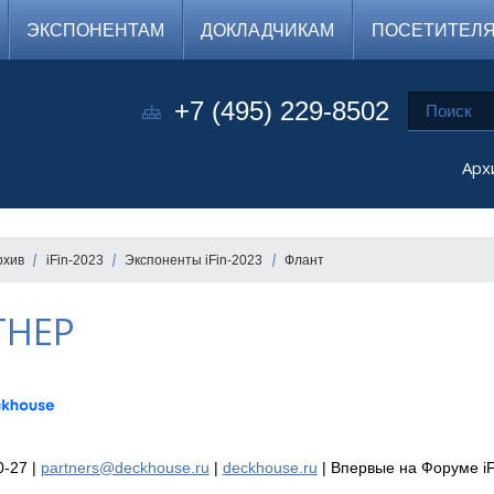
ЭКСПОНЕНТАМ
ДОКЛАДЧИКАМ
ПОСЕТИТЕЛ
+7 (495) 229-8502
Арх
рхив
iFin-2023
Экспоненты iFin-2023
Флант
ТНЕР
0-27 |
partners@deckhouse.ru
|
deckhouse.ru
|
Впервые на Форуме iF