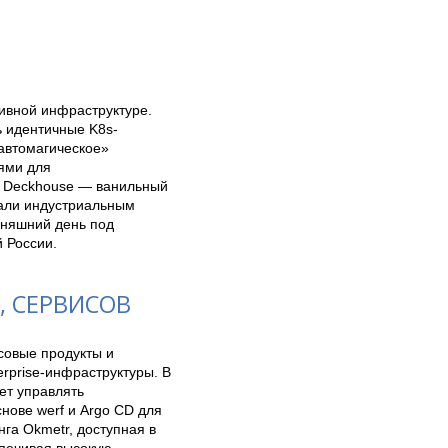
ивной инфраструктуре. 
ь идентичные K8s-
втомагическое» 
ми для 
м Deckhouse — ванильный 
али индустриальным 
няшний день под 
 России.
 СЕРВИСОВ
овые продукты и 
prise-инфраструктуры. В 
ет управлять 
ове werf и Argo CD для 
а Okmetr, доступная в 
печивая высокую 