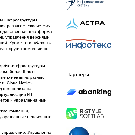
ем инфраструктуры
ния развивает экосистему
, единственная платформа
ов, управления версиями
ний. Кроме того, «Флант»
ует другие компании по
prise-инфраструктуры.
use более 8 лет в
Партнёры:
ые клиенты из разных
ть Cloud Native-
д с монолита на
иртуализации ИТ-
етов и управления ими.
ские компании,
ударственные пенсионные
 управление, Управление