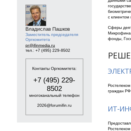
данными са
государстве
биометриче
с клиентом 
Сферы деят
Владислав Пашков
Микрофинан
Заместитель председателя
фонды, Госс
Оргкомитета
pr@ifinmedia.ru
тел.: +7 (495) 229-8502
РЕШЕ
Контакты Оргкомитета:
ЭЛЕКТ
+7 (495) 229-
Ростелеком
8502
граждан РФ
многоканальный телефон
2026@forumifin.ru
ИТ-ИН
Предоставл
Ростелеком 