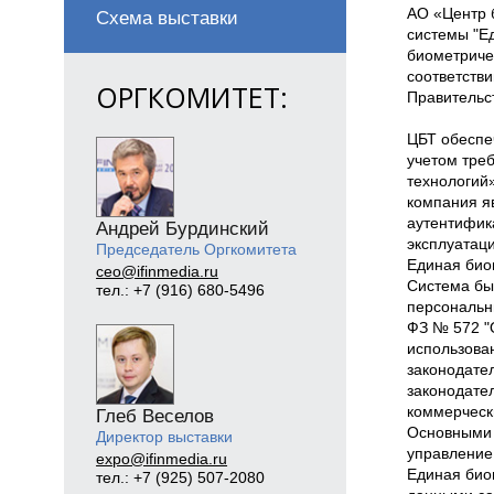
АО «Центр 
Схема выставки
системы "Е
биометриче
соответств
ОРГКОМИТЕТ:
Правительс
ЦБТ обеспе
учетом тре
технологий
компания я
аутентифика
Андрей Бурдинский
эксплуатац
Председатель Оргкомитета
Единая био
ceo@ifinmedia.ru
Система был
тел.: +7 (916) 680-5496
персональны
ФЗ № 572 "
использова
законодате
законодате
коммерческ
Глеб Веселов
Основными 
Директор выставки
управление
expo@ifinmedia.ru
Единая био
тел.: +7 (925) 507-2080