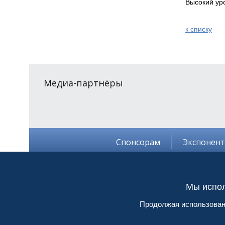
Высокий уро
к спиcку
Медиа-партнёры
Спонсорам
Экспонен
Мы испол
3-4
февр
Продолжая использовани
Москва, г
Электрон