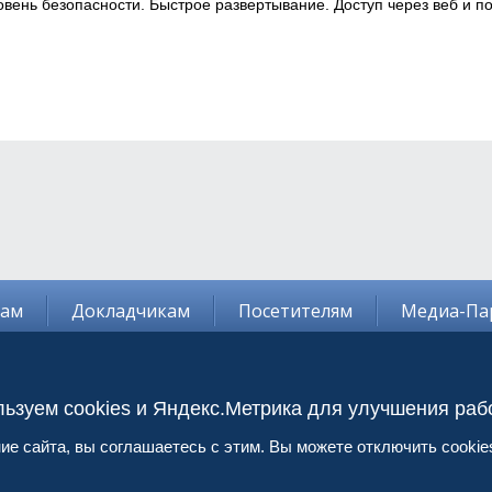
вень безопасности. Быстрое развертывание. Доступ через веб и по
там
Докладчикам
Посетителям
Медиа-Па
ьзуем cookies и Яндекс.Метрика для улучшения раб
аля 2026 года
Организаторы:
Ассоциация российских 
е сайта, вы соглашаетесь с этим. Вы можете отключить cookies
остиница "Рэдиссон Славянская"
АйФин Медиа
ные финансовые услуги и