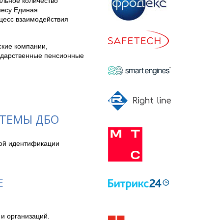
альное количество
несу Единая
оцесс взаимодействия
ские компании,
ударственные пенсионные
СТЕМЫ ДБО
ой идентификации 
Е
и организаций.
