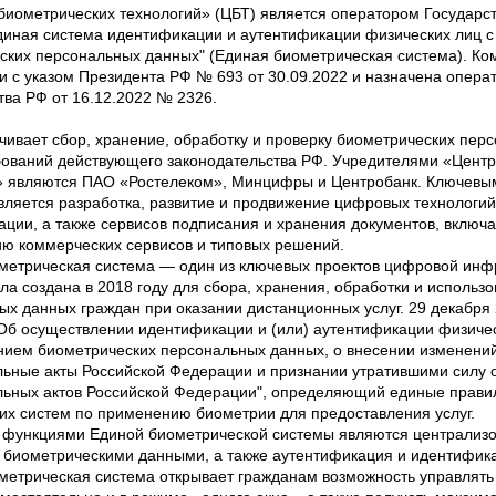
биометрических технологий» (ЦБТ) является оператором Государ
диная система идентификации и аутентификации физических лиц с
ских персональных данных" (Единая биометрическая система). Ко
ии с указом Президента РФ № 693 от 30.09.2022 и назначена опер
тва РФ от 16.12.2022 № 2326.
чивает сбор, хранение, обработку и проверку биометрических пер
бований действующего законодательства РФ. Учредителями «Центр
» являются ПАО «Ростелеком», Минцифры и Центробанк. Ключевы
вляется разработка, развитие и продвижение цифровых технологи
ции, а также сервисов подписания и хранения документов, включа
ию коммерческих сервисов и типовых решений.
метрическая система — один из ключевых проектов цифровой инф
а создана в 2018 году для сбора, хранения, обработки и использ
х данных граждан при оказании дистанционных услуг. 29 декабря 2
Об осуществлении идентификации и (или) аутентификации физичес
нием биометрических персональных данных, о внесении изменений
льные акты Российской Федерации и признании утратившими силу
льных актов Российской Федерации", определяющий единые правил
их систем по применению биометрии для предоставления услуг.
функциями Единой биометрической системы являются централизо
 биометрическими данными, а также аутентификация и идентифика
метрическая система открывает гражданам возможность управлят