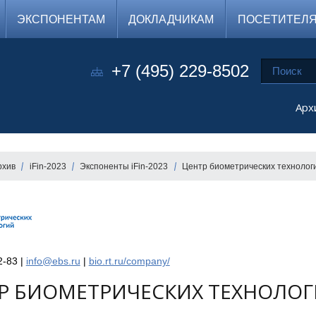
ЭКСПОНЕНТАМ
ДОКЛАДЧИКАМ
ПОСЕТИТЕЛ
+7 (495) 229-8502
Арх
рхив
iFin-2023
Экспоненты iFin-2023
Центр биометрических технолог
2-83 |
info@ebs.ru
|
bio.rt.ru/company/
Р БИОМЕТРИЧЕСКИХ ТЕХНОЛО