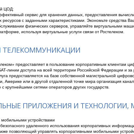
й ЦОД:

ффективный сервис для хранения данных, предоставления вычисли
х ресурсов с заданными характеристиками. Экономьте средства Ваш
обслуживании физических серверов, управляйте виртуальными маш
атформе, используя виртуальные услуги связи от Ростелеком.
И ТЕЛЕКОММУНИКАЦИИ
леком» предоставляет в пользование корпоративным клиентам ци
AT-линии доступа на всей территории Российской Федерации и за 
луга предоставляется на базе собственной магистральной цифровой
и, Америке или в другой отдаленной точке мира организация канал
 с крупнейшими сетями операторов других государств.
ЬНЫЕ ПРИЛОЖЕНИЯ И ТЕХНОЛОГИИ, M
 мобильными устройствами

 безопасного удаленного использования корпоративных информаци
также позволяющий управлять корпоративными мобильными устрой