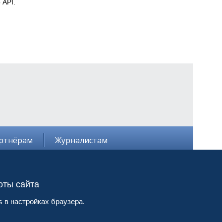
 API.
ртнёрам
Журналистам
оты сайта
© 2013-2024, ООО «АйФин Медиа»
Пользовательское соглашение
банков (АРБ),
 в настройках браузера.
Политика конфиденциальности
Создание сайта:
Aplex
, 2017