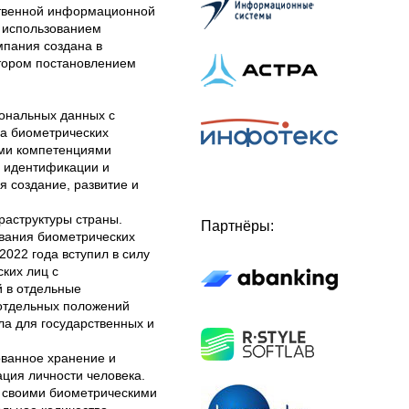
ственной информационной
 использованием
мпания создана в
атором постановлением
сональных данных с
а биометрических
ми компетенциями
й идентификации и
я создание, развитие и
раструктуры страны.
Партнёры:
ования биометрических
022 года вступил в силу
ких лиц с
 в отдельные
 отдельных положений
а для государственных и
ванное хранение и
ция личности человека.
ь своими биометрическими