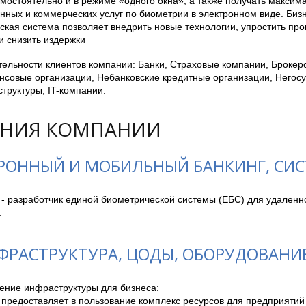
мостоятельно и в режиме «одного окна», а также получать максим
нных и коммерческих услуг по биометрии в электронном виде. Биз
ская система позволяет внедрить новые технологии, упростить пр
и снизить издержки
ельности клиентов компании: Банки, Страховые компании, Брокер
совые организации, Небанковские кредитные организации, Негос
труктуры, IT-компании.
НИЯ КОМПАНИИ
РОННЫЙ И МОБИЛЬНЫЙ БАНКИНГ, СИ
 - разработчик единой биометрической системы (ЕБС) для удаленн
.
ФРАСТРУКТУРА, ЦОДЫ, ОБОРУДОВАНИ
ение инфраструктуры для бизнеса:

предоставляет в пользование комплекс ресурсов для предприятий 