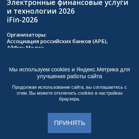
Электронные финансовые услуги
и технологии 2026
iFin-2026
Организаторы:
Ассоциация российских банков (АРБ),
АйФин Медиа
Оргкомитет:
Тел.: +7 (495) 229-8502,
2026@forumifin.ru
Мы используем cookies и Яндекс.Метрика для
улучшения работы сайта
Продолжая использование сайта, вы соглашаетесь с
этим. Вы можете отключить cookies в настройках
© 2013-2024, ООО «АйФин Медиа»
браузера.
Пользовательское соглашение
Политика конфиденциальности
Создание сайта:
Aplex
, 2017
ПРИНЯТЬ
Работает на
DIGITAL.EXPO
| 18+