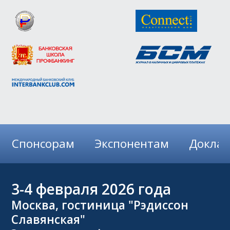
Спонсорам
Экспонентам
Докла
3-4
февраля 2026 года
Москва, гостиница "Рэдиссон
Славянская"