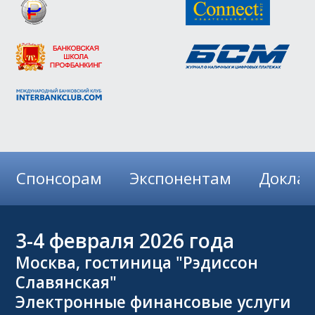
Спонсорам
Экспонентам
Докла
3-4
февраля 2026 года
Москва, гостиница "Рэдиссон
Славянская"
Электронные финансовые услуги