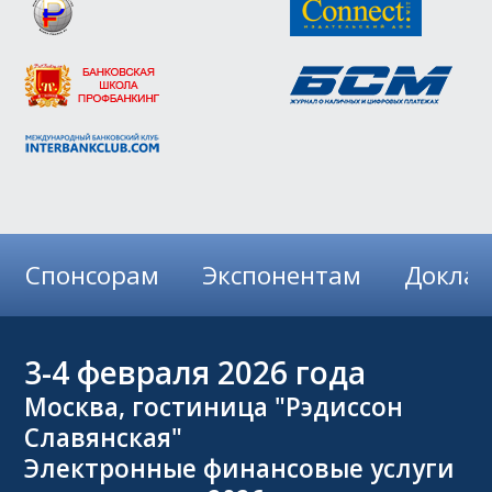
Спонсорам
Экспонентам
Докла
3-4
февраля 2026 года
Москва, гостиница "Рэдиссон
Славянская"
Электронные финансовые услуги