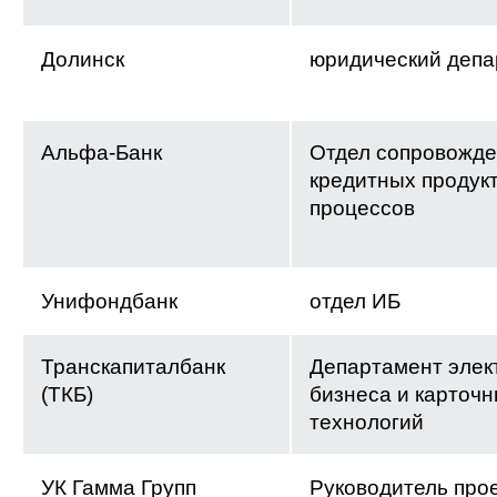
Долинск
юридический депа
Альфа-Банк
Отдел сопровожд
кредитных продукт
процессов
Унифондбанк
отдел ИБ
Транскапиталбанк
Департамент элек
(ТКБ)
бизнеса и карточ
технологий
УК Гамма Групп
Руководитель про