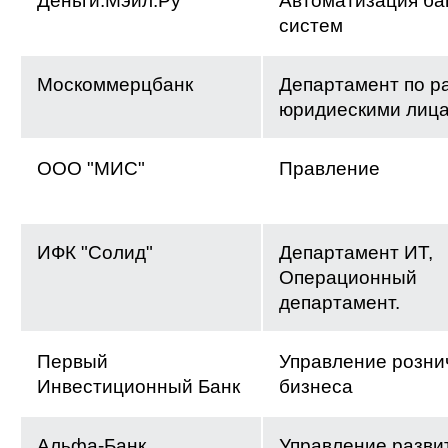
Деньги.Мэйл.Ру
Автоматизация ба
систем
Москоммерцбанк
Департамент по р
юридиескими лиц
ООО "МИС"
Правление
ИФК "Солид"
Департамент ИТ,
Операционный
департамент.
Первый
Управление розни
Инвестиционный Банк
бизнеса
Альфа-Банк
Управление разви