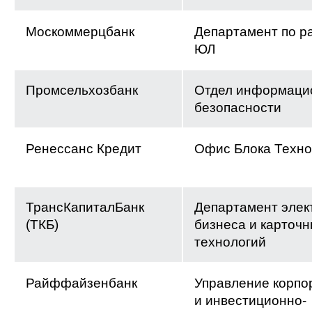
Москоммерцбанк
Департамент по р
ЮЛ
Промсельхозбанк
Отдел информаци
безопасности
Ренессанс Кредит
Офис Блока Техно
ТрансКапиталБанк
Департамент элек
(ТКБ)
бизнеса и карточ
технологий
Райффайзенбанк
Управление корпо
и инвестиционно-