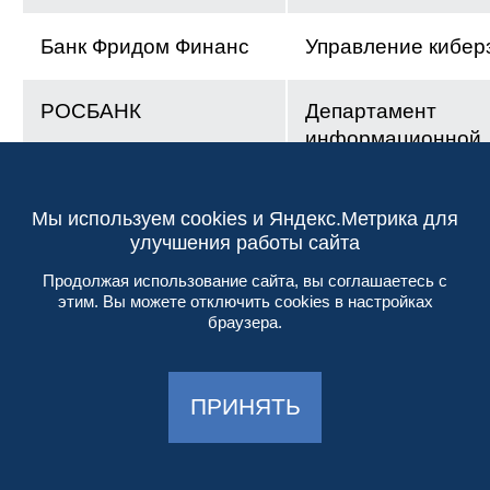
Банк Фридом Финанс
Управление кибе
РОСБАНК
Департамент
информационной
безопасности
Мы используем cookies и Яндекс.Метрика для
Банк ДОМ.РФ
ИТ
улучшения работы сайта
Продолжая использование сайта, вы соглашаетесь с
этим. Вы можете отключить cookies в настройках
КБ "Дж.П. Морган Банк
Управление по ра
браузера.
Интернешнл"
бизнеса
ПРИНЯТЬ
СКБ-Банк
Делобанк
Банк ДОМ.РФ
Малый бизнес