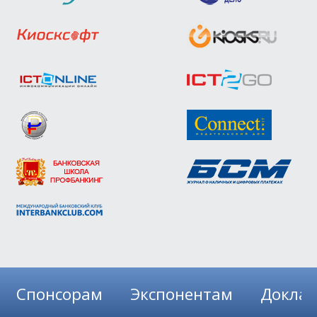
Спонсорам
Экспонентам
Докла