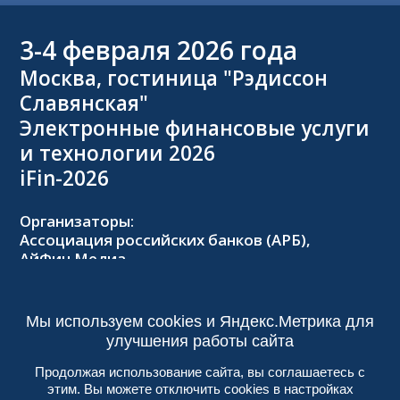
3-4
февраля 2026 года
Москва, гостиница "Рэдиссон
Славянская"
Электронные финансовые услуги
и технологии 2026
iFin-2026
Организаторы:
Ассоциация российских банков (АРБ),
АйФин Медиа
Оргкомитет:
Тел.: +7 (495) 229-8502,
2026@forumifin.ru
Мы используем cookies и Яндекс.Метрика для
улучшения работы сайта
Продолжая использование сайта, вы соглашаетесь с
этим. Вы можете отключить cookies в настройках
© 2013-2024, ООО «АйФин Медиа»