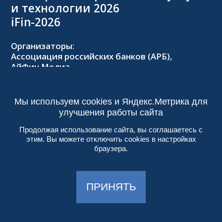
и технологии 2026
iFin-2026
Организаторы:
Ассоциация российских банков (АРБ),
АйФин Медиа
Оргкомитет:
Тел.: +7 (495) 229-8502,
2026@forumifin.ru
Мы используем cookies и Яндекс.Метрика для
улучшения работы сайта
Продолжая использование сайта, вы соглашаетесь с
этим. Вы можете отключить cookies в настройках
© 2013-2024, ООО «АйФин Медиа»
браузера.
Пользовательское соглашение
Политика конфиденциальности
Создание сайта:
Aplex
, 2017
ПРИНЯТЬ
Работает на
DIGITAL.EXPO
| 18+