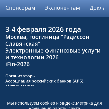
Спонсорам
Экспонентам
Докла
3-4
февраля 2026 года
Москва, гостиница "Рэдиссон
Славянская"
Электронные финансовые услуги
и технологии 2026
iFin-2026
Организаторы:
Ассоциация российских банков (АРБ),
АйФин Медиа
Оргкомитет:
Тел.: +7 (495) 229-8502,
2026@forumifin.ru
Мы используем cookies и Яндекс.Метрика для
улучшения работы сайта