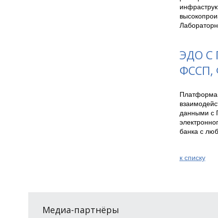
инфраструк
высокопроиз
Лабораторн
ЭДО С
ФССП, 
Платформа 
взаимодейс
данными с 
электронног
банка с люб
к спиcку
Медиа-партнёры