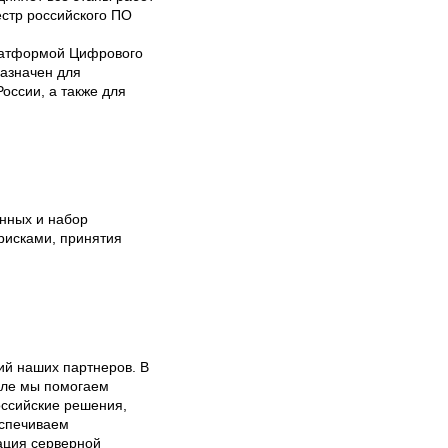
стр российского ПО 
латформой Цифрового 
азначен для 
ссии, а также для 
ных и набор 
исками, принятия 
й наших партнеров. В 
сле мы помогаем 
ссийские решения, 
печиваем  
ция серверной 