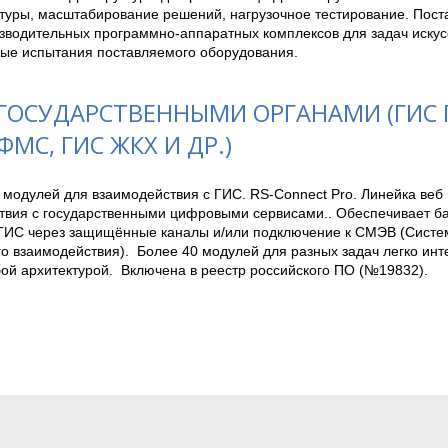
туры, масштабирование решений, нагрузочное тестирование. Поста
водительных программно-аппаратных комплексов для задач искусст
ые испытания поставляемого оборудования.
 ГОСУДАРСТВЕННЫМИ ОРГАНАМИ (ГИС Г
ФМС, ГИС ЖКХ И ДР.)
модулей для взаимодействия с ГИС. RS-Connect Pro. Линейка веб 
твия с государственными цифровыми сервисами.. Обеспечивает ба
ГИС через защищённые каналы и/или подключение к СМЭВ (Систе
о взаимодействия).  Более 40 модулей для разных задач легко инт
ой архитектурой.  Включена в реестр российского ПО (№19832).