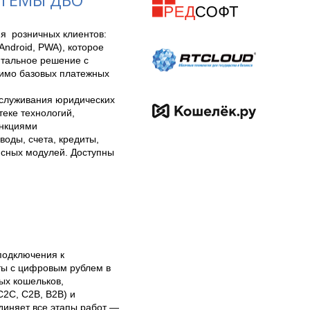
СТЕМЫ ДБО
  розничных клиентов: 
droid, PWA), которое 
тальное решение с 
имо базовых платежных 
служивания юридических 
еке технологий, 
кциями 
оды, счета, кредиты, 
сных модулей. Доступны 
подключения к 
ы с цифровым рублем в 
х кошельков, 
2C, C2B, B2B) и 
иняет все этапы работ — 