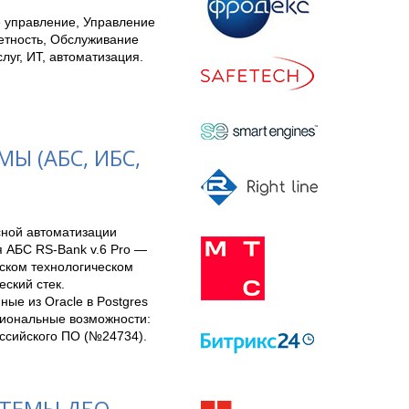
 управление, Управление
етность, Обслуживание
уг, ИТ, автоматизация.
 (АБС, ИБС,
сной автоматизации 
 АБС RS-Bank v.6 Pro — 
ком технологическом 
ский стек. 
е из Oracle в Postgres 
иональные возможности: 
ссийского ПО (№24734). 
