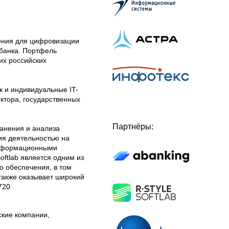
чения для цифровизации
збанка. Портфель
их российских
к и индивидуальные IT-
ктора, государственных
Партнёры:
анения и анализа
ия деятельностью на
информационными
ftlab является одним из
о обеспечения, в том
также оказывает широкий
720
ские компании,