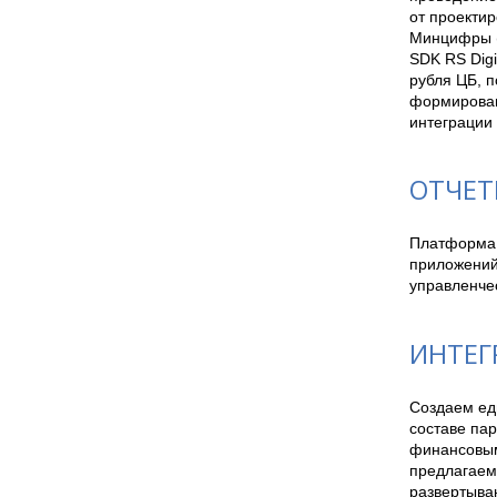
от проектир
Минцифры (N
SDK RS Digi
рубля ЦБ, п
формировани
интеграции 
ОТЧЕТ
Платформа 
приложений
управленче
ИНТЕГ
Создаем ед
составе пар
финансовым
предлагаем
развертыва