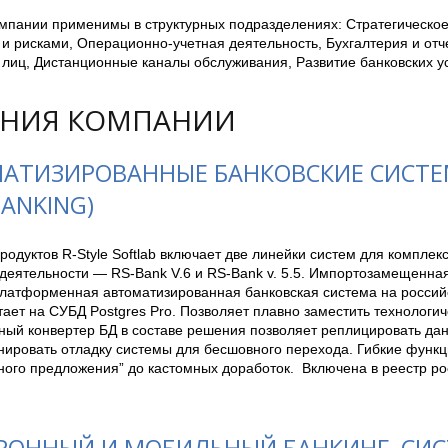
мпании применимы в структурных подразделениях: Стратегическое
и рисками, Операционно-учетная деятельность, Бухгалтерия и отч
лиц, Дистанционные каналы обслуживания, Развитие банковских усл
НИЯ КОМПАНИИ
АТИЗИРОВАННЫЕ БАНКОВСКИЕ СИСТЕМЫ
BANKING)
одуктов R-Style Softlab включает две линейки систем для комплек
деятельности — RS-Bank V.6 и RS-Bank v. 5.5. Импортозамещенная
платформенная автоматизированная банковская система на российс
тает на СУБД Postgres Pro. Позволяет плавно заместить технологиче
ый конвертер БД в составе решения позволяет реплицировать данны
нировать отладку системы для бесшовного перехода. Гибкие функц
ного предложения” до кастомных доработок.  Включена в реестр ро