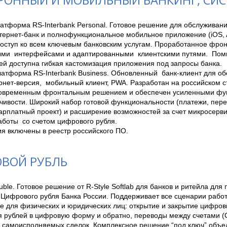
РОННЫЙ И МОБИЛЬНЫЙ БАНКИНГ, СИ
тформа RS-Interbank Personal. Готовое решение для обслуживания
ернет-банк и полнофункциональное мобильное приложение (iOS, An
доступ ко всем ключевым банковским услугам. Проработанное фрон
ми  интерфейсами и адаптированными  клиентскими путями.  Пом
й доступна гибкая кастомизация приложения под запросы банка. 

атформа RS-Interbank Business. Обновленный  банк-клиент для об
нет-версия,  мобильный клиент, PWA. Разработан на российском ст
овременным фронтальным решением и обеспечен усиленными фун
чивости. Широкий набор готовой функциональности (платежи, перев
арплатный проект) и расширение возможностей за счет микросерви
боты  со счетом цифрового рубля. 

ВОЙ РУБЛЬ
Ruble. Готовое решение от R-Style Softlab для банков и ритейла для 
Цифрового рубля Банка России. Поддерживает все сценарии работ
е для физических и юридических лиц: открытие и закрытие цифровы
я рублей в цифровую форму и обратно, переводы между счетами (C
 самоисполняемых сделок. Комплексное решение “под ключ” объед