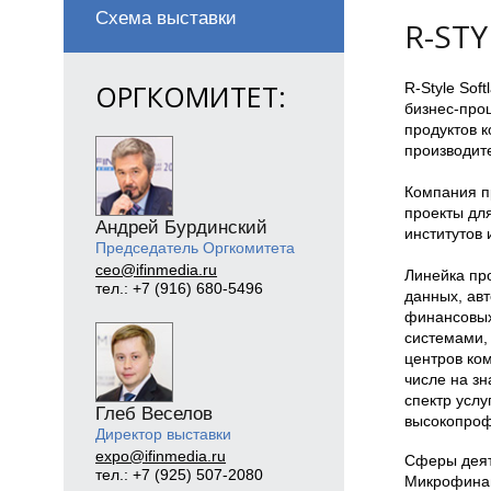
Схема выставки
R-STY
ОРГКОМИТЕТ:
R-Style Sof
бизнес-проц
продуктов 
производит
Компания п
проекты для
Андрей Бурдинский
институтов 
Председатель Оргкомитета
ceo@ifinmedia.ru
Линейка пр
тел.: +7 (916) 680-5496
данных, ав
финансовых
системами, 
центров ко
числе на зн
спектр усл
Глеб Веселов
высокопроф
Директор выставки
expo@ifinmedia.ru
Сферы деят
тел.: +7 (925) 507-2080
Микрофинан