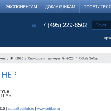
ЭКСПОНЕНТАМ
ДОКЛАДЧИКАМ
ПОСЕТИТЕЛ
+7 (495) 229-8502
Арх
рхив
iFin-2020
Спонсоры и партнеры iFin-2020
R-Style Softlab
ТНЕР
310 |
sales@softlab.ru
|
www.softlab.ru