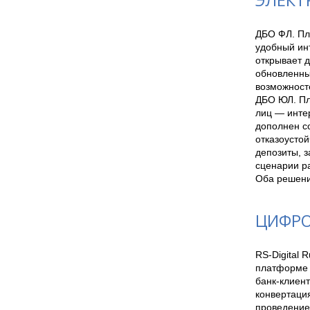
ЭЛЕКТ
ДБО ФЛ. Пла
удобный инт
открывает 
обновленны
возможносте
ДБО ЮЛ. Пл
лиц — интер
дополнен с
отказоустой
депозиты, з
сценарии ра
ЦИФРО
RS-Digital 
платформе 
банк-клиент
конвертаци
проведение