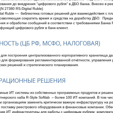
ования до внедрения “цифрового рубля” в ДБО банка. Внесен в рее
 27380 RS-Digital Ruble)

tal Ruble —  библиотека готовых решений для взаимодействия с п
озволяющая сократить время и средства на доработку ДБО.  Предн
я и обработки сообщений в соответствии с требованиями Банка Ро
функций цифрового рубля в банк-клиент. 
НОСТЬ (ЦБ РФ, МСФО, НАЛОГОВАЯ)
для построения централизованного корпоративного хранилища дан
 для формирования регламентированной отчётности, управления р
ских решений и стратегического планирования.
РАЦИОННЫЕ РЕШЕНИЯ
иные ИТ системы из собственных программных продуктов и решени
тнерского хаба R-Style Softlab  – более 100 ИТ-компаний. В том чи
 организациям заменить критически важную инфраструктуру на ро
 поставку реестрового оборудования в финансовые компании. Обес
ние ИТ инфраструктуры для работы с цифровым рублем: комплекта