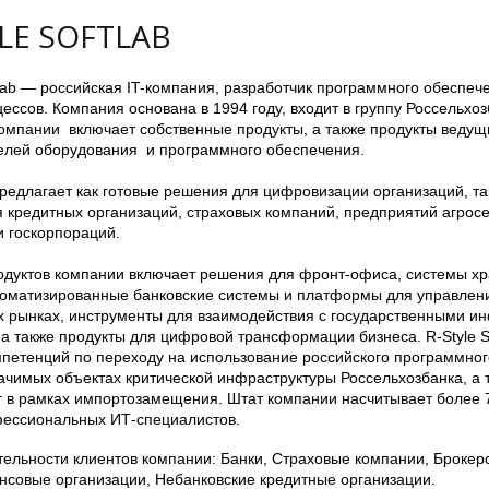
LE SOFTLAB
tlab — российская IT-компания, разработчик программного обеспе
ессов. Компания основана в 1994 году, входит в группу Россельхо
компании включает собственные продукты, а также продукты ведущ
елей оборудования и программного обеспечения.
редлагает как готовые решения для цифровизации организаций, та
 кредитных организаций, страховых компаний, предприятий агросе
и госкорпораций.
одуктов компании включает решения для фронт-офиса, системы хр
томатизированные банковские системы и платформы для управлен
 рынках, инструменты для взаимодействия с государственными 
а также продукты для цифровой трансформации бизнеса. R-Style So
мпетенций по переходу на использование российского программног
ачимых объектах критической инфраструктуры Россельхозбанка, а 
уг в рамках импортозамещения. Штат компании насчитывает более 
ессиональных ИТ-специалистов.
ельности клиентов компании: Банки, Страховые компании, Брокер
совые организации, Небанковские кредитные организации.