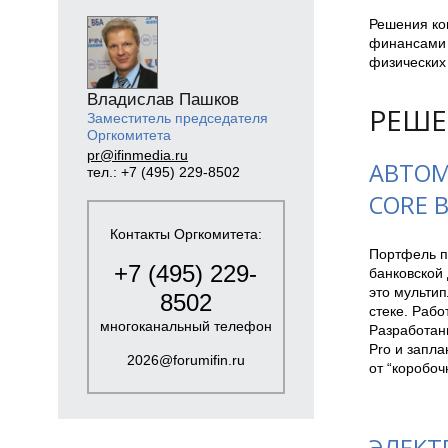
Решения ко
финансами 
физических 
Владислав Пашков
РЕШЕ
Заместитель председателя
Оргкомитета
pr@ifinmedia.ru
АВТОМ
тел.: +7 (495) 229-8502
CORE 
Контакты Оргкомитета:
Портфель пр
+7 (495) 229-
банковской 
это мульти
8502
стеке. Рабо
многоканальный телефон
Разработанн
Pro и запла
2026@forumifin.ru
от “коробоч