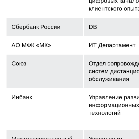
цифровых канало
клиентского опыт
Сбербанк России
DB
АО МФК «МК»
ИТ Департамент
Союз
Отдел сопровожд
систем дистанци
обслуживания
Инбанк
Управление разв
информационны
технологий
Межгосударственный
Управление