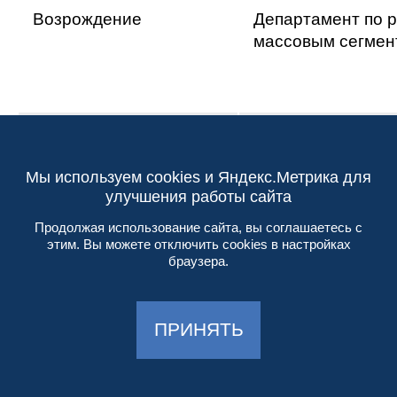
Возрождение
Департамент по р
массовым сегмен
Абсолют Банк
Дирекция цифро
сервисов и прода
Мы используем cookies и Яндекс.Метрика для
улучшения работы сайта
КИВИ Банк
Группа по работе 
Продолжая использование сайта, вы соглашаетесь с
системами в стра
этим. Вы можете отключить cookies в настройках
ближнего зарубе
браузера.
Микрокапитал
ИТ департамент
ПРИНЯТЬ
Хоум Кредит Банк
Управление подд
клиентов и повы