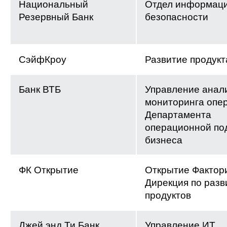
Национальный
Отдел информац
Резервный Банк
безопасности
СэйфКроу
Развитие продукт
Банк ВТБ
Управление анал
мониторинга опе
Департамента
операционной по
бизнеса
ФК Открытие
Открытие Фактори
Дирекция по раз
продуктов
Джей энд Ти Банк
Управление ИТ