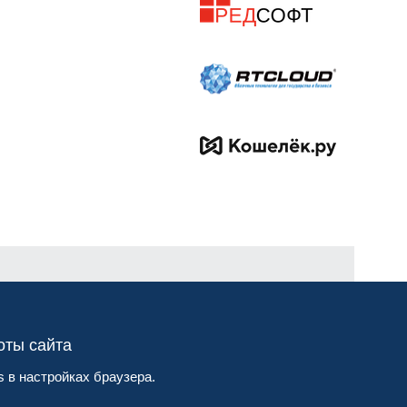
оты сайта
 в настройках браузера.
ртнёрам
Журналистам