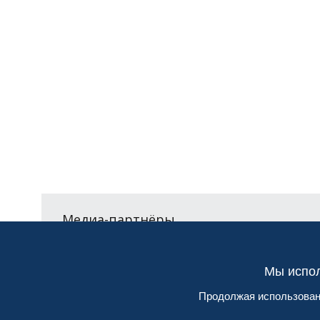
Медиа-партнёры
Мы испол
Продолжая использовани
Спонсорам
Экспонен