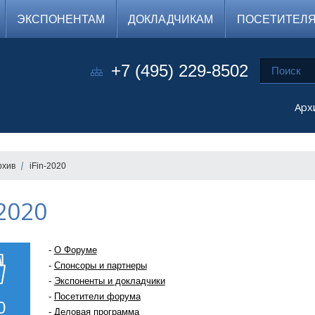
ЭКСПОНЕНТАМ
ДОКЛАДЧИКАМ
ПОСЕТИТЕЛ
+7 (495) 229-8502
Арх
рхив
iFin-2020
-2020
-
О Форуме
-
Спонсоры и партнеры
-
Экспоненты и докладчики
-
Посетители форума
0
-
Деловая программа