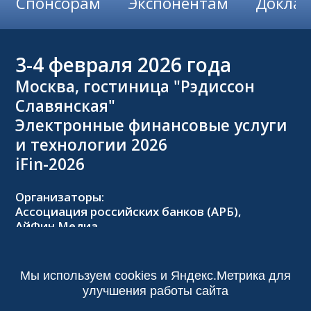
Спонсорам
Экспонентам
Докла
3-4
февраля 2026 года
Москва, гостиница "Рэдиссон
Славянская"
Электронные финансовые услуги
и технологии 2026
iFin-2026
Организаторы:
Ассоциация российских банков (АРБ),
АйФин Медиа
Оргкомитет:
Тел.: +7 (495) 229-8502,
2026@forumifin.ru
Мы используем cookies и Яндекс.Метрика для
улучшения работы сайта