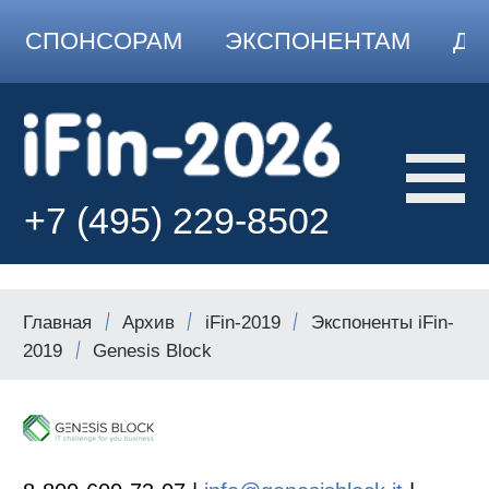
СПОНСОРАМ
ЭКСПОНЕНТАМ
ДО
+7 (495) 229-8502
Главная
Архив
iFin-2019
Экспоненты iFin-
2019
Genesis Block