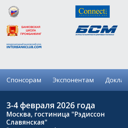
Спонсорам
Экспонентам
Докла
3-4
февраля 2026 года
Москва, гостиница "Рэдиссон
Славянская"