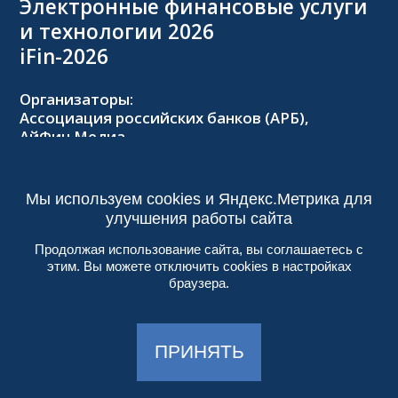
Электронные финансовые услуги
и технологии 2026
iFin-2026
Организаторы:
Ассоциация российских банков (АРБ),
АйФин Медиа
Оргкомитет:
Тел.: +7 (495) 229-8502,
2026@forumifin.ru
Мы используем cookies и Яндекс.Метрика для
улучшения работы сайта
Продолжая использование сайта, вы соглашаетесь с
этим. Вы можете отключить cookies в настройках
© 2013-2024, ООО «АйФин Медиа»
браузера.
Пользовательское соглашение
Политика конфиденциальности
Создание сайта:
Aplex
, 2017
ПРИНЯТЬ
Работает на
DIGITAL.EXPO
| 18+