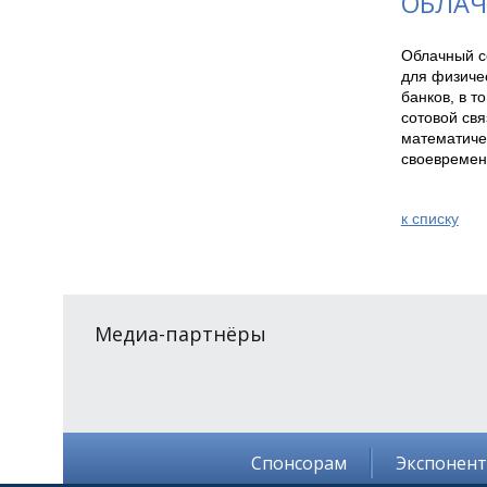
ОБЛАЧ
Облачный с
для физиче
банков, в т
сотовой свя
математиче
своевремен
к спиcку
Медиа-партнёры
Спонсорам
Экспонен