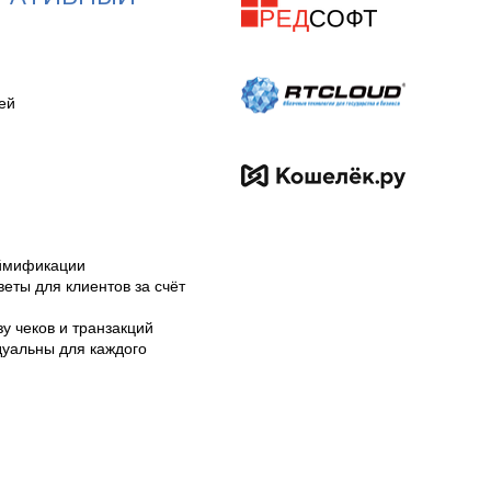
й

ймификации

ты для клиентов за счёт 
 чеков и транзакций

уальны для каждого 