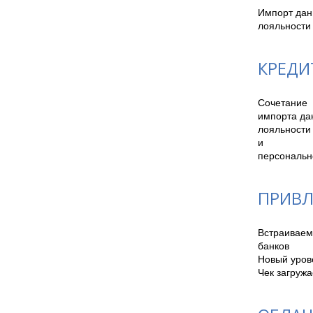
Импорт данн
лояльности
КРЕДИ
Сочетание

импорта дан
лояльности 
и

персональн
ПРИВЛ
Встраиваем
банков

Новый урове
Чек загруж