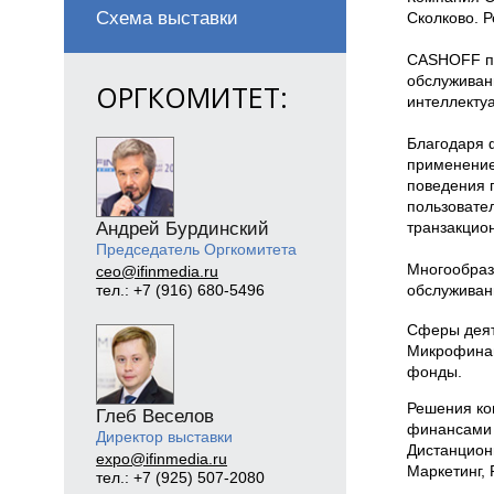
Схема выставки
Сколково. 
CASHOFF пр
обслуживан
ОРГКОМИТЕТ:
интеллекту
Благодаря 
применение
поведения 
пользовате
Андрей Бурдинский
транзакцион
Председатель Оргкомитета
Многообраз
ceo@ifinmedia.ru
обслуживани
тел.: +7 (916) 680-5496
Сферы деят
Микрофинан
фонды.
Решения ко
Глеб Веселов
финансами 
Директор выставки
Дистанционн
expo@ifinmedia.ru
Маркетинг, 
тел.: +7 (925) 507-2080