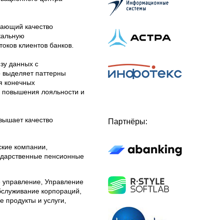
шающий качество
кальную
оков клиентов банков.
зу данных с
о выделяет паттерны
я конечных
, повышения лояльности и
вышает качество
Партнёры:
ские компании,
ударственные пенсионные
 управление, Управление
служивание корпораций,
 продукты и услуги,