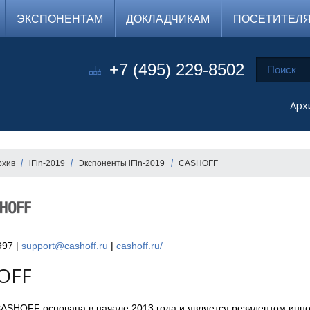
ЭКСПОНЕНТАМ
ДОКЛАДЧИКАМ
ПОСЕТИТЕЛ
+7 (495) 229-8502
Арх
рхив
iFin-2019
Экспоненты iFin-2019
CASHOFF
997 |
support@cashoff.ru
|
cashoff.ru/
OFF
ASHOFF основана в начале 2013 года и является резидентом инн