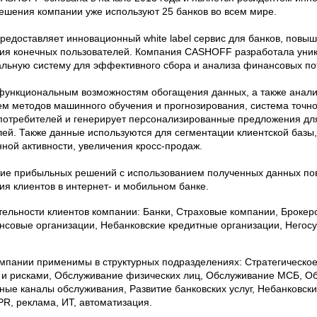
Решения компании уже используют 25 банков во всем мире.
едоставляет инновационный white label сервис для банков, повы
ия конечных пользователей. Компания CASHOFF разработала уни
альную систему для эффективного сбора и анализа финансовых пот
функциональным возможностям обогащения данных, а также анали
м методов машинного обучения и прогнозирования, система точн
потребителей и генерирует персонализированные предложения дл
лей. Также данные используются для сегментации клиентской базы
ной активности, увеличения кросс-продаж.
ие прибыльных решений с использованием полученных данных по
я клиентов в интернет- и мобильном банке.
ельности клиентов компании: Банки, Страховые компании, Брокер
совые организации, Небанковские кредитные организации, Негос
мпании применимы в структурных подразделениях: Стратегическое
и рисками, Обслуживание физических лиц, Обслуживание МСБ, Об
ые каналы обслуживания, Развитие банковских услуг, Небанковские
PR, реклама, ИТ, автоматизация.