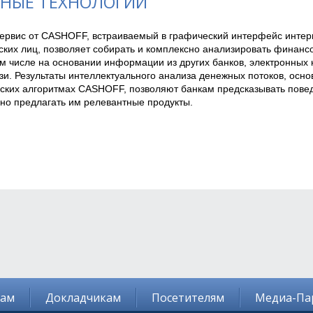
НЫЕ ТЕХНОЛОГИИ
ервис от CASHOFF, встраиваемый в графический интерфейс интерн
ских лиц, позволяет собирать и комплексно анализировать финанс
ом числе на основании информации из других банков, электронных 
зи. Результаты интеллектуального анализа денежных потоков, основ
ских алгоритмах CASHOFF, позволяют банкам предсказывать поведе
но предлагать им релевантные продукты.
там
Докладчикам
Посетителям
Медиа-Па