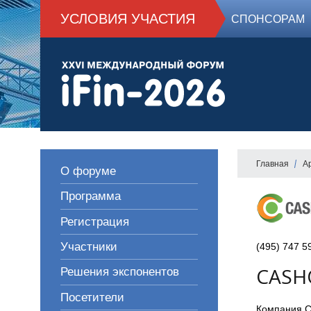
УСЛОВИЯ УЧАСТИЯ
СПОНСОРАМ
Главная
А
О форуме
Программа
Регистрация
Участники
(495) 747 5
CASH
Решения экспонентов
Посетители
Компания C