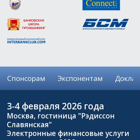
Спонсорам
Экспонентам
Докла
3-4
февраля 2026 года
Москва, гостиница "Рэдиссон
Славянская"
Электронные финансовые услуги