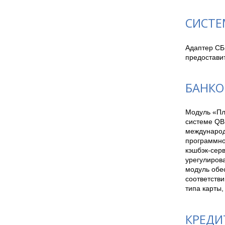
СИСТЕ
Адаптер СБ
предостави
БАНКО
Модуль «Пл
системе QBI
международн
программног
кэшбэк-сер
урегулирова
модуль обес
соответстви
типа карты,
КРЕДИ