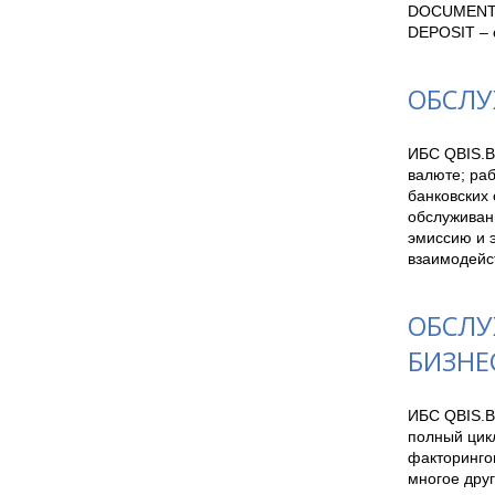
DOCUMENTS 
DEPOSIT – 
ОБСЛУ
ИБС QBIS.B
валюте; ра
банковских
обслуживан
эмиссию и э
взаимодейст
ОБСЛУ
БИЗНЕ
ИБС QBIS.B
полный цикл
факторинго
многое друг