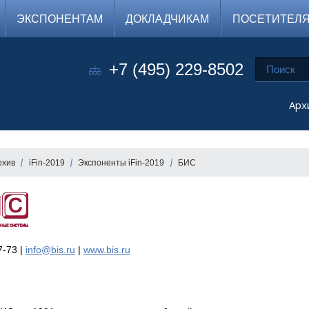
ЭКСПОНЕНТАМ
ДОКЛАДЧИКАМ
ПОСЕТИТЕЛ
+7 (495) 229-8502
Арх
рхив
iFin-2019
Экспоненты iFin-2019
БИС
7-73 |
info@bis.ru
|
www.bis.ru