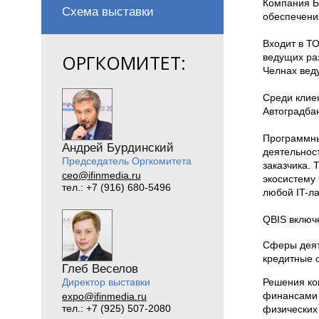
Компания Б
Схема выставки
обеспечения
Входит в Т
ОРГКОМИТЕТ:
ведущих ра
Челнах вед
Среди клие
Автоградбан
Программны
Андрей Бурдинский
деятельност
Председатель Оргкомитета
заказчика.
ceo@ifinmedia.ru
экосистему 
тел.: +7 (916) 680-5496
любой IT-л
QBIS включ
Сферы деят
кредитные 
Глеб Веселов
Директор выставки
Решения ко
финансами 
expo@ifinmedia.ru
тел.: +7 (925) 507-2080
физических