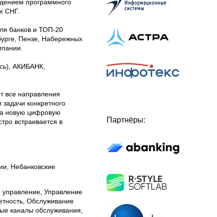
ждением программного
х СНГ.
ля банков и ТОП-20
бурге, Пензе, Набережных
мпании.
сь), АКИБАНК,
т все направления
 задачи конкретного
ла новую цифровую
Партнёры:
тро встраивается в
ии, Небанковские
 управление, Управление
етность, Обслуживание
ые каналы обслуживания,