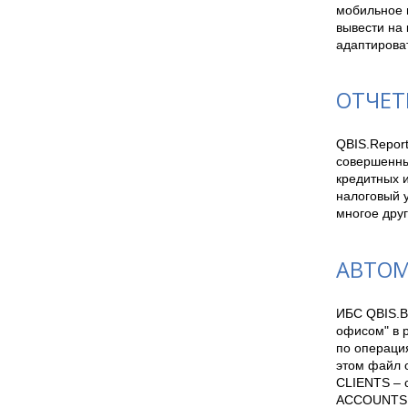
мобильное 
вывести на 
адаптирова
ОТЧЕТ
QBIS.Report
совершенны
кредитных 
налоговый у
многое дру
АВТОМ
ИБС QBIS.B
офисом" в 
по операци
этом файл о
CLIENTS – с
ACCOUNTS –