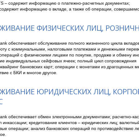
– содержит информацию о платежно-расчетных документах;

содержит информацию о вкладе, а также об операции, совершаемо
ЖИВАНИЕ ФИЗИЧЕСКИХ ЛИЦ, РОЗНИЧ
ank обеспечивает обслуживание полного жизненного цикла вкладов
боту с коммунальными, налоговыми платежами и денежными перево
 операций с физическими лицами по покупке, продаже и обмену ино
ие индивидуальных сейфовых ячеек; полный цикл сопровождения  к
квайринг банковских карт; операции с монетами из драгоценных ме
вие с БКИ и многое другое.
ЖИВАНИЕ ЮРИДИЧЕСКИХ ЛИЦ, КОРП
С
ank обеспечивает обмен электронными документами; расчетно-кас
 инкассации; кредитование клиентов – юридических лиц; валютный 
вые операции; анализ банковских операций по противодействию ле
ое.