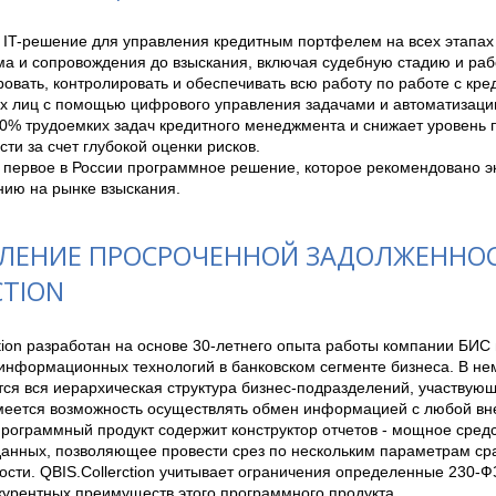
 IT-решение для управления кредитным портфелем на всех этапах 
а и сопровождения до взыскания, включая судебную стадию и рабо
овать, контролировать и обеспечивать всю работу по работе с кре
х лиц с помощью цифрового управления задачами и автоматизации
90% трудоемких задач кредитного менеджмента и снижает уровень 
ти за счет глубокой оценки рисков.

- первое в России программное решение, которое рекомендовано э
нию на рынке взыскания. 
ЛЕНИЕ ПРОСРОЧЕННОЙ ЗАДОЛЖЕННО
CTION
tion разработан на основе 30-летнего опыта работы компании БИС 
информационных технологий в банковском сегменте бизнеса. В нем
ся вся иерархическая структура бизнес-подразделений, участвующи
меется возможность осуществлять обмен информацией с любой в
рограммный продукт содержит конструктор отчетов - мощное средс
данных, позволяющее провести срез по нескольким параметрам сраз
сти. QBIS.Collerction учитывает ограничения определенные 230-ФЗ,
курентных преимуществ этого программного продукта.