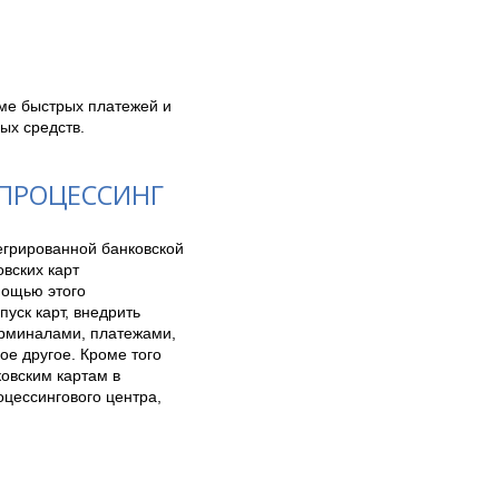
е быстрых платежей и 
х средств. 
 ПРОЦЕССИНГ
грированной банковской 
ских карт 
ощью этого 
ск карт, внедрить 
рминалами, платежами, 
е другое. Кроме того 
овским картам в 
цессингового центра, 