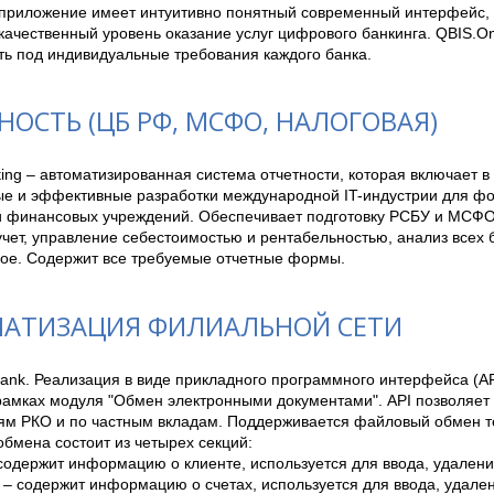
приложение имеет интуитивно понятный современный интерфейс, ч
качественный уровень оказание услуг цифрового банкинга. QBIS.Onl
ть под индивидуальные требования каждого банка.
НОСТЬ (ЦБ РФ, МСФО, НАЛОГОВАЯ)
ing – автоматизированная система отчетности, которая включает в
е и эффективные разработки международной IT-индустрии для фо
и финансовых учреждений. Обеспечивает подготовку РСБУ и МСФО
чет, управление себестоимостью и рентабельностью, анализ всех б
гое. Содержит все требуемые отчетные формы.
АТИЗАЦИЯ ФИЛИАЛЬНОЙ СЕТИ
ank. Реализация в виде прикладного программного интерфейса (AP
рамках модуля "Обмен электронными документами". API позволяет 
ям РКО и по частным вкладам. Поддерживается файловый обмен те
бмена состоит из четырех секций: 

одержит информацию о клиенте, используется для ввода, удаления
 содержит информацию о счетах, используется для ввода, удалени