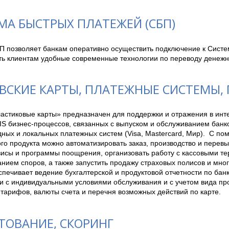
МА БЫСТРЫХ ПЛАТЕЖЕЙ (СБП)
П позволяет банкам оперативно осуществить подключение к Систем
ть клиентам удобные современные технологии по переводу денежны
ВСКИЕ КАРТЫ, ПЛАТЕЖНЫЕ СИСТЕМЫ,
астиковые карты» предназначен для поддержки и отражения в инте
S бизнес-процессов, связанных с выпуском и обслуживанием банков
ых и локальных платежных систем (Visa, Mastercard, Мир).  С пом
о продукта можно автоматизировать заказ, производство и перевыпу
висы и программы поощрения, организовать работу с кассовыми те
нием споров, а также запустить продажу страховых полисов и много
печивает ведение бухгалтерской и продуктовой отчетности по банк
и с индивидуальными условиями обслуживания и с учетом вида про
 тарифов, валюты счета и перечня возможных действий по карте.
ТОВАНИЕ, СКОРИНГ