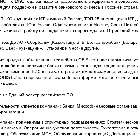
ИС – c 1991 года занимается разработкой, внедрением и сопрово
 для поддержки и развития банковского бизнеса в России и страна
ОП-100 крупнейших ИТ-компаний России, ТОП-25 поставщиков ИТ д
зработчиков ПО в России. Офисы компании в Москве, Санкт-Петер
ут активную работу по внедрению и сопровождению IT-решений ко
нтов: ДБ АО «Сбербанк» (Казахстан), ВТБ, Белгазпромбанк (Белару
к, Банк «Кузнецкий», Гута-банк и многие другие.
е продукты объединены в семейство QBIS, которое автоматизируе
и любого по величине банка с возможностью адаптации под цели и
 Также компания БИС в рамках стратегии импортозамещения созда
QBIS.LC на современной Low-code платформе, которая легко и быс
андшафт.
ен в Единый реестр российского ПО.
ельности клиентов компании: Банки, Микрофинансовые организац
организации.
мпании применимы в структурных подразделениях: Стратегическое
и рисками, Операционно-учетная деятельность, Бухгалтерия и отч
 лиц, Обслуживание МСБ, Обслуживание корпораций, Дистанционн