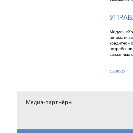
УПРАВ
Модуль «Хо
автоматиза
кредитной о
потребление
связанных 
к спиcку
Медиа-партнёры