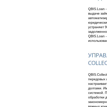
QBIS.Loan -
выдаче займ
автоматизир
юридически
устраняет 
задолженнос
QBIS.Loan 
использова
УПРАВ
COLLE
QBIS.Collec
передовых 
настраивает
долгами. И
системой. П
обработки 
закономерно
важных кон