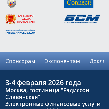
Спонсорам
Экспонентам
Докла
3-4
февраля 2026 года
Москва, гостиница "Рэдиссон
Славянская"
Электронные финансовые услуги