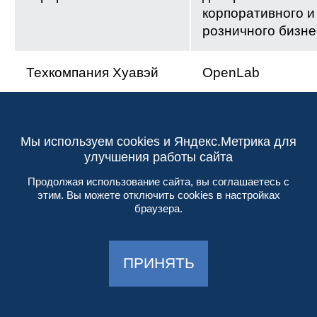
корпоративного и
розничного бизне
Техкомпания Хуавэй
OpenLab
ЮниКредит Банк
Департамент
Мы используем cookies и Яндекс.Метрика для
развития
улучшения работы сайта
дистанционных
Продолжая использование сайта, вы соглашаетесь с
каналов
этим. Вы можете отключить cookies в настройках
обслуживания
браузера.
ФК Открытие
Отдел бизнес-
анализа и экспер
ПРИНЯТЬ
изменений